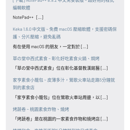
編輯軟體
NotePad++ [...]
Keka 1.6.0 中文版 ~ 免費 macOS 壓縮軟體，支援密碼保
護、分片壓縮，避免亂碼
有在使用 macOS 的朋友，一定對於 [...]
草の堂中西式素食 ~ 彰化好吃素食火鍋、焗烤
「草の堂中西式素食」位在彰化基督教漢銘醫 [...]
家亨素食小籠包 ~ 皮薄多汁，鶯歌火車站走路5分鐘就
到的素食店
「家亨素食小籠包」位在鶯歌火車站周邊，以 [...]
烤蔬卷 ~ 桃園素食炸物、燒烤
「烤蔬卷」是在桃園的一家素食炸物和燒烤店 [...]