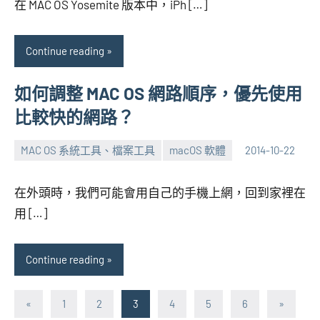
在 MAC OS Yosemite 版本中，iPh […]
Continue reading
如何調整 MAC OS 網路順序，優先使用
比較快的網路？
MAC OS 系統工具、檔案工具
macOS 軟體
2014-10-22
張
No
海
comments
在外頭時，我們可能會用自己的手機上網，回到家裡在
芋
用 […]
Continue reading
文
Previous
Next
«
1
2
3
4
5
6
»