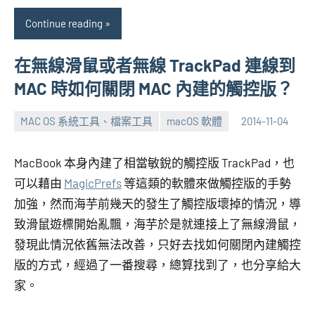
Continue reading
在無線滑鼠或者無線 TrackPad 連線到
MAC 時如何關閉 MAC 內建的觸控版？
MAC OS 系統工具、檔案工具
macOS 軟體
2014-11-04
張
No
海
comments
MacBook 本身內建了相當敏銳的觸控版 TrackPad，也
芋
可以藉由
MagicPrefs
等這類的軟體來做觸控版的手勢
加強，然而海芋前幾天的發生了觸控版壞掉的情況，導
致滑鼠遊標開始亂飄，海芋於是就連接上了無線滑鼠，
發現此情況依舊無法改善，只好去找如何關閉內建觸控
版的方式，經過了一番搜尋，總算找到了，也分享給大
家。