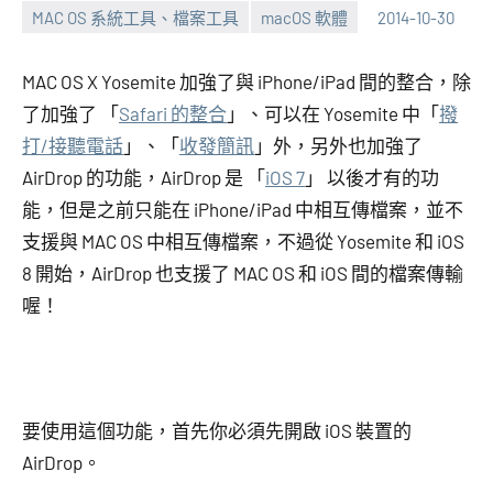
MAC OS 系統工具、檔案工具
macOS 軟體
2014-10-30
張
No
海
comments
MAC OS X Yosemite 加強了與 iPhone/iPad 間的整合，除
芋
了加強了 「
Safari 的整合
」、可以在 Yosemite 中「
撥
打/接聽電話
」、「
收發簡訊
」外，另外也加強了
AirDrop 的功能，AirDrop 是 「
iOS 7
」 以後才有的功
能，但是之前只能在 iPhone/iPad 中相互傳檔案，並不
支援與 MAC OS 中相互傳檔案，不過從 Yosemite 和 iOS
8 開始，AirDrop 也支援了 MAC OS 和 iOS 間的檔案傳輸
喔！
要使用這個功能，首先你必須先開啟 iOS 裝置的
AirDrop。