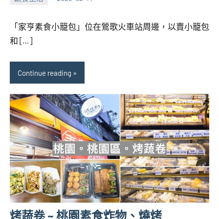
張
No
海
comments
「家亨素食小籠包」位在鶯歌火車站周邊，以賣小籠包
芋
和 […]
Continue reading
烤蔬卷 ~ 桃園素食炸物、燒烤