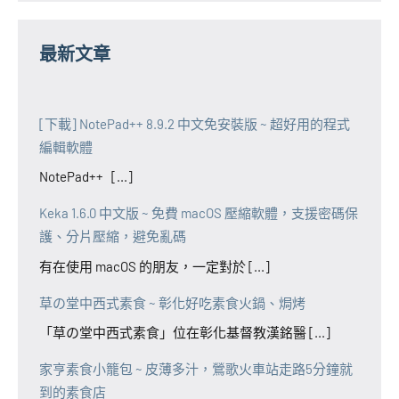
最新文章
[下載] NotePad++ 8.9.2 中文免安裝版 ~ 超好用的程式
編輯軟體
NotePad++ [...]
Keka 1.6.0 中文版 ~ 免費 macOS 壓縮軟體，支援密碼保
護、分片壓縮，避免亂碼
有在使用 macOS 的朋友，一定對於 [...]
草の堂中西式素食 ~ 彰化好吃素食火鍋、焗烤
「草の堂中西式素食」位在彰化基督教漢銘醫 [...]
家亨素食小籠包 ~ 皮薄多汁，鶯歌火車站走路5分鐘就
到的素食店