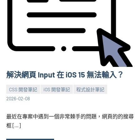
解決網頁 Input 在 iOS 15 無法輸入？
CSS 開發筆記
iOS 開發筆記
程式設計筆記
張
No
2026-02-08
海
comments
芋
最近在專案中遇到一個非常棘手的問題，網頁的的搜尋
框 […]