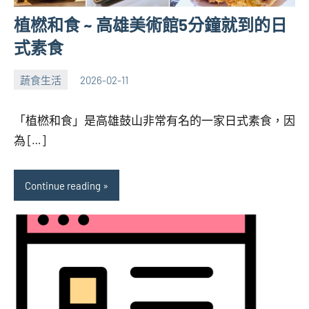
植橪和食 ~ 高雄美術館5分鐘就到的日
式素食
蔬食生活
2026-02-11
張
No
海
comments
「植橪和食」是高雄鼓山非常有名的一家日式素食，因
芋
為 […]
Continue reading