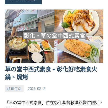
草の堂中西式素食 ~ 彰化好吃素食火
鍋、焗烤
蔬食生活
2026-02-15
張
No
海
comments
「草の堂中西式素食」位在彰化基督教漢銘醫院附近，
芋