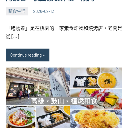
蔬食生活
2026-02-12
張
No
海
comments
「烤蔬卷」是在桃園的一家素食炸物和燒烤店，老闆是
芋
從 […]
Continue reading