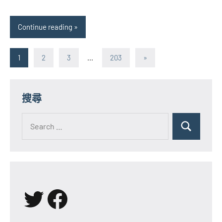
Continue reading
文
Next
1
2
3
...
203
»
Posts
章
分
搜尋
頁
Search
for:
Search
X
Facebook