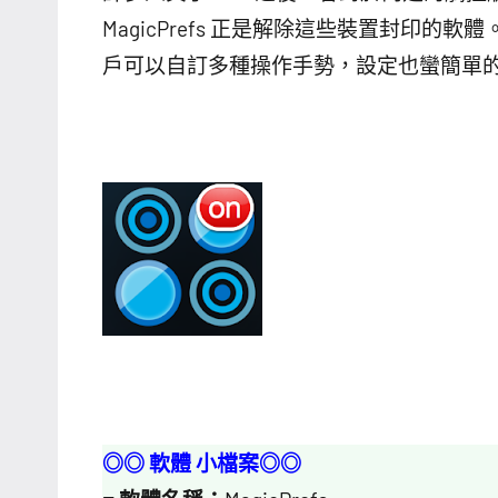
MagicPrefs 正是解除這些裝置封印的軟體
戶可以自訂多種操作手勢，設定也蠻簡單
◎◎ 軟體 小檔案◎◎