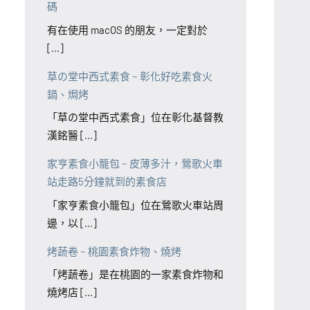
碼
有在使用 macOS 的朋友，一定對於
[...]
草の堂中西式素食 ~ 彰化好吃素食火
鍋、焗烤
「草の堂中西式素食」位在彰化基督教
漢銘醫 [...]
家亨素食小籠包 ~ 皮薄多汁，鶯歌火車
站走路5分鐘就到的素食店
「家亨素食小籠包」位在鶯歌火車站周
邊，以 [...]
烤蔬卷 ~ 桃園素食炸物、燒烤
「烤蔬卷」是在桃園的一家素食炸物和
燒烤店 [...]