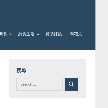
素食
蔬食生活
贊助評論
開箱文
搜尋
Search
for:
Search