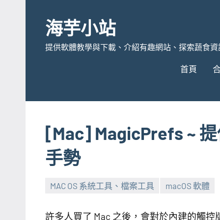
Skip
to
海芋小站
content
提供軟體教學與下載、介紹有趣網站、探索蔬食資
首頁
[Mac] MagicPre
手勢
MAC OS 系統工具、檔案工具
macOS 軟體
許多人買了 Mac 之後，會對於內建的觸控版或