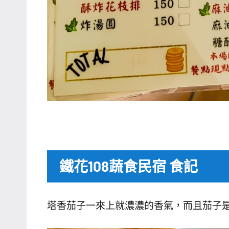
鐵花108蔬食民宿 食記
塔香茄子一來上就濃濃的香氣，而且茄子