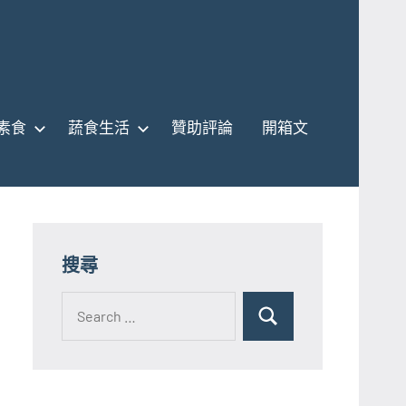
素食
蔬食生活
贊助評論
開箱文
搜尋
Search
for:
Search