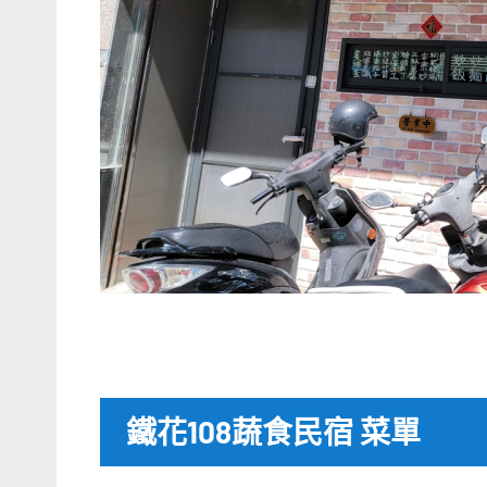
鐵花108蔬食民宿 菜單