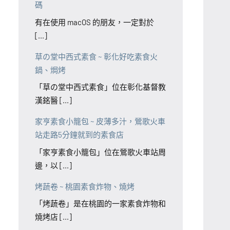
碼
有在使用 macOS 的朋友，一定對於
[...]
草の堂中西式素食 ~ 彰化好吃素食火
鍋、焗烤
「草の堂中西式素食」位在彰化基督教
漢銘醫 [...]
家亨素食小籠包 ~ 皮薄多汁，鶯歌火車
站走路5分鐘就到的素食店
「家亨素食小籠包」位在鶯歌火車站周
邊，以 [...]
烤蔬卷 ~ 桃園素食炸物、燒烤
「烤蔬卷」是在桃園的一家素食炸物和
燒烤店 [...]