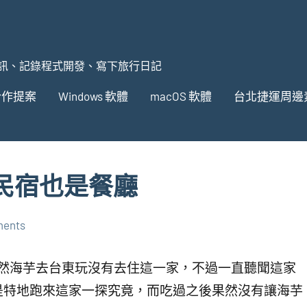
訊、記錄程式開發、寫下旅行日記
合作提案
Windows 軟體
macOS 軟體
台北捷運周邊
是民宿也是餐廳
ments
雖然海芋去台東玩沒有去住這一家，不過一直聽聞這家
是特地跑來這家一探究竟，而吃過之後果然沒有讓海芋