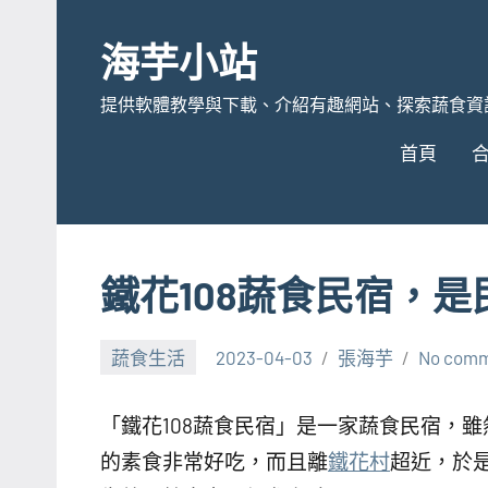
Skip
to
海芋小站
content
提供軟體教學與下載、介紹有趣網站、探索蔬食資
首頁
鐵花108蔬食民宿，
蔬食生活
2023-04-03
張海芋
No com
「鐵花108蔬食民宿」是一家蔬食民宿，
的素食非常好吃，而且離
鐵花村
超近，於