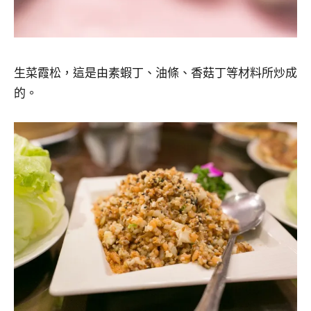
生菜霞松，這是由素蝦丁、油條、香菇丁等材料所炒成
的。