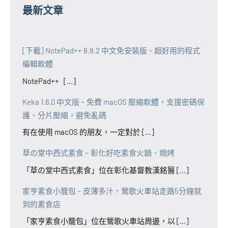
最新文章
[下載] NotePad++ 8.9.2 中文免安裝版 ~ 超好用的程式
編輯軟體
NotePad++ [...]
Keka 1.6.0 中文版 ~ 免費 macOS 壓縮軟體，支援密碼保
護、分片壓縮，避免亂碼
有在使用 macOS 的朋友，一定對於 [...]
草の堂中西式素食 ~ 彰化好吃素食火鍋、焗烤
「草の堂中西式素食」位在彰化基督教漢銘醫 [...]
家亨素食小籠包 ~ 皮薄多汁，鶯歌火車站走路5分鐘就
到的素食店
「家亨素食小籠包」位在鶯歌火車站周邊，以 [...]