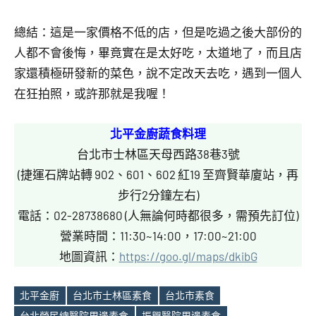
總結：這是一家價格不低的店，但是吃過之後大部份的
人都不會後悔，畢竟實在是太好吃，太道地了，而且店
家還積極研發新的菜色，說不定改天去吃，遇到一個人
在狂拍照，或許那就是我喔！
北平金廚蔬食料理
台北市士林區天母西路38巷3號
(捷運石牌站轉 902、601、602 紅19 至齊賢華廈站，再
步行2分鐘左右)
電話：02-28738680 (人無論何時都很多，需預先訂位)
營業時間：11:30~14:00，17:00~21:00
地圖資訊：
https://goo.gl/maps/dkibG
北平金廚
台北市士林區素食
台北市素食
台北榮民總醫院周邊素食
振興醫院周邊素食