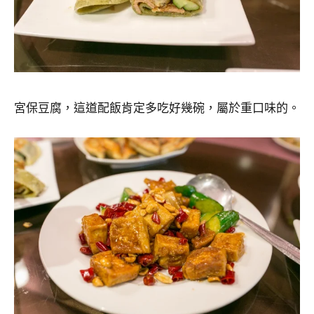
宮保豆腐，這道配飯肯定多吃好幾碗，屬於重口味的。