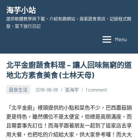
Skip
海芋小站
to
提供軟體教學與下載、介紹有趣網站、探索蔬食資訊、記錄程式開
content
發、寫下旅行日記
Menu
北平金廚蔬食料理 ~ 讓人回味無窮的道
地北方素食美食 (士林天母)
蔬食生活
2016-08-06
張海芋
1 comment
「北平金廚」裡頭提供的小點和菜色不少，巴西蘑菇鍋
更是特色，雖然價位不是太便宜，但總是高朋滿座，而
且需要事先訂位！而海芋跟著朋友一起到了這家店去享
用大餐，也把吃的介紹給大家，供大家參考囉！而大大