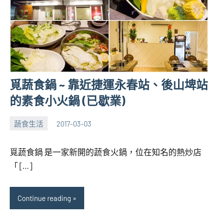
覓蔬食鍋 ~ 靠近捷運永春站、後山埤站
的素食小火鍋 (已歇業)
蔬食生活
2017-03-03
張
No
海
comments
覓蔬食鍋 是一家新開的蔬食火鍋，位在知名的熱炒店
芋
「 […]
Continue reading