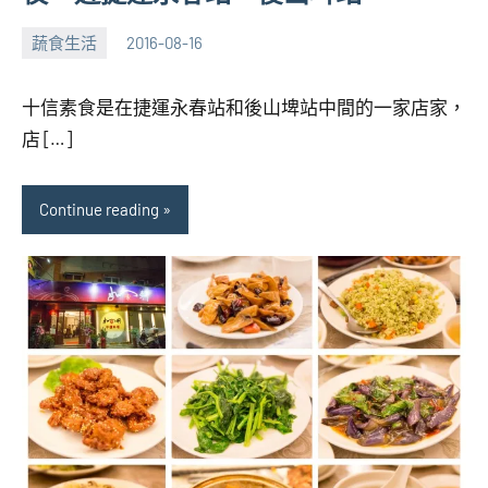
蔬食生活
2016-08-16
張
1
海
comment
十信素食是在捷運永春站和後山埤站中間的一家店家，
芋
店 […]
Continue reading