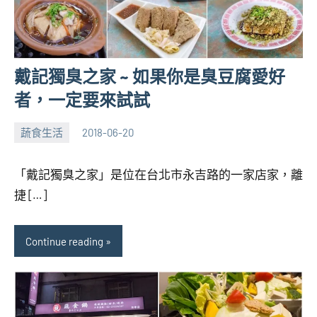
戴記獨臭之家 ~ 如果你是臭豆腐愛好
者，一定要來試試
蔬食生活
2018-06-20
張
1
海
comment
「戴記獨臭之家」是位在台北市永吉路的一家店家，離
芋
捷 […]
Continue reading