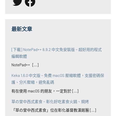
X
Facebook
最新文章
[下載] NotePad++ 8.9.2 中文免安裝版 ~ 超好用的程式
編輯軟體
NotePad++ [...]
Keka 1.6.0 中文版 ~ 免費 macOS 壓縮軟體，支援密碼保
護、分片壓縮，避免亂碼
有在使用 macOS 的朋友，一定對於 [...]
草の堂中西式素食 ~ 彰化好吃素食火鍋、焗烤
「草の堂中西式素食」位在彰化基督教漢銘醫 [...]