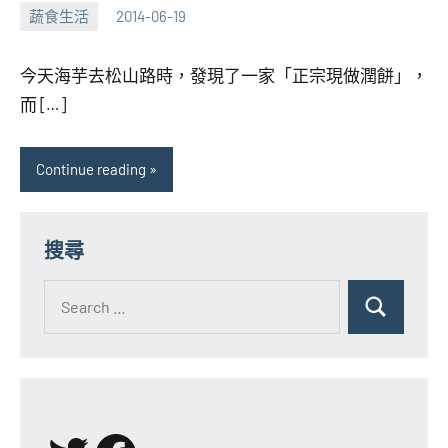
蔬食生活
2014-06-19
張
No
海
comments
今天海芋去松山路時，發現了一家「正宗現做潤餅」，
芋
而 […]
Continue reading
搜尋
Search
for:
Search