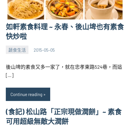
如軒素食料理 ~ 永春、後山埤也有素食
快炒啦
蔬食生活
2015-05-05
張
No
海
comments
後山埤的素食又多一家了，就在忠孝東路524巷，而這
芋
[…]
Continue reading
(食記) 松山路「正宗現做潤餅」~ 素食
可用超級無敵大潤餅