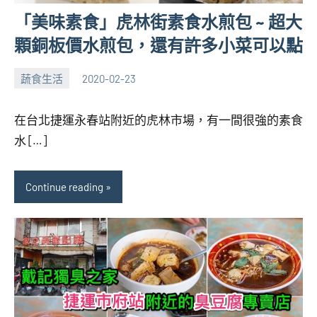
「美味素食」虎林街素食水煎包 ~ 超大
顆銅板價水煎包，還有許多小菜可以點
蔬食生活
2020-02-23
張
1
海
comment
在台北捷運永春站附近的虎林市場，有一間很強的素食
芋
水 […]
Continue reading