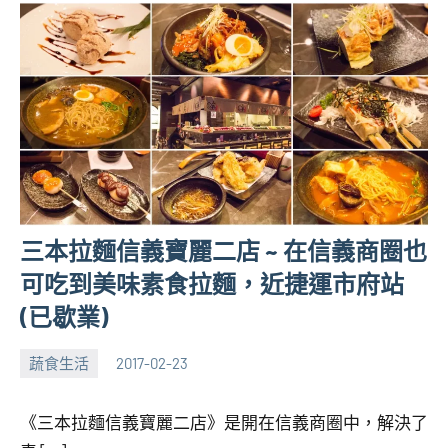
三本拉麵信義寶麗二店 ~ 在信義商圈也
可吃到美味素食拉麵，近捷運市府站
(已歇業)
蔬食生活
2017-02-23
張
No
海
comments
《三本拉麵信義寶麗二店》是開在信義商圈中，解決了
芋