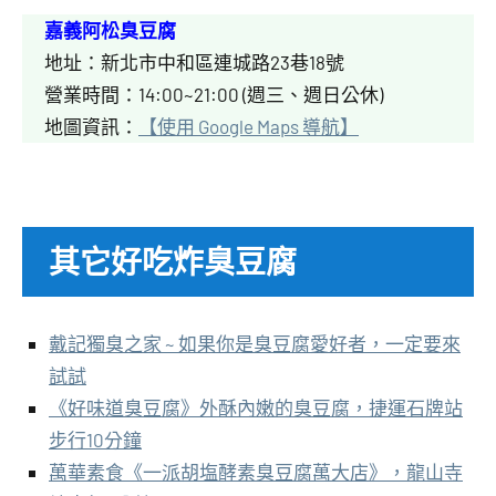
嘉義阿松臭豆腐
地址：新北市中和區連城路23巷18號
營業時間：14:00~21:00 (週三、週日公休)
地圖資訊：
【使用 Google Maps 導航】
其它好吃炸臭豆腐
戴記獨臭之家 ~ 如果你是臭豆腐愛好者，一定要來
試試
《好味道臭豆腐》外酥內嫩的臭豆腐，捷運石牌站
步行10分鐘
萬華素食《一派胡塩酵素臭豆腐萬大店》，龍山寺