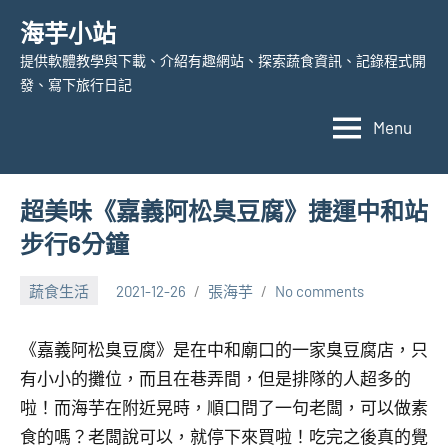
Skip
海芋小站
to
提供軟體教學與下載、介紹有趣網站、探索蔬食資訊、記錄程式開
content
發、寫下旅行日記
Menu
超美味《嘉義阿松臭豆腐》捷運中和站
步行6分鐘
蔬食生活
2021-12-26
張海芋
No comments
《嘉義阿松臭豆腐》是在中和廟口的一家臭豆腐店，只
有小小的攤位，而且在巷弄間，但是排隊的人超多的
啦！而海芋在附近晃時，順口問了一句老闆，可以做素
食的嗎？老闆說可以，就停下來買啦！吃完之後真的覺