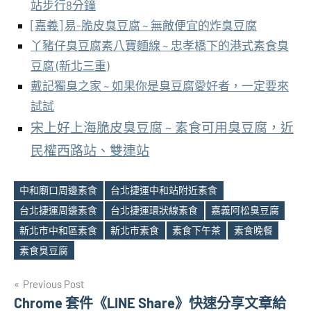
站步行8分鐘
[嘉義] 易-脆皮臭豆腐 ~ 無敵便宜的炸臭豆腐
丫豬仔臭豆腐素八寶麵線 ~ 忠孝橋下的港式素食臭
豆腐 (新北三重)
戴記獨臭之家 ~ 如果你是臭豆腐愛好者，一定要來
試試
宋上好上海脆皮臭豆腐 ~ 素食可用臭豆腐，近
民權西路站、雙連站
中和廟口周邊素食
台北捷運中和站附近素食
台北捷運周邊素食
台北捷運環狀線素食
嘉義阿松臭豆腐
Tags
新北市中和區素食
新北市素食
素食下午茶
素食晚餐
素食臭豆腐
文
Previous Post
Chrome 套件《LINE Share》快速分享文章給