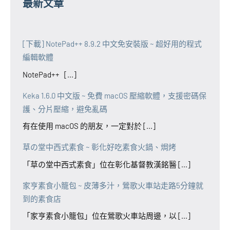
最新文章
[下載] NotePad++ 8.9.2 中文免安裝版 ~ 超好用的程式
編輯軟體
NotePad++ [...]
Keka 1.6.0 中文版 ~ 免費 macOS 壓縮軟體，支援密碼保
護、分片壓縮，避免亂碼
有在使用 macOS 的朋友，一定對於 [...]
草の堂中西式素食 ~ 彰化好吃素食火鍋、焗烤
「草の堂中西式素食」位在彰化基督教漢銘醫 [...]
家亨素食小籠包 ~ 皮薄多汁，鶯歌火車站走路5分鐘就
到的素食店
「家亨素食小籠包」位在鶯歌火車站周邊，以 [...]