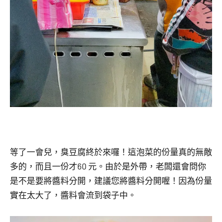
等了一會兒，臭豆腐終於來囉！這泡菜的份量真的無敵
多的，而且一份才60 元。由於是外帶，老闆還會問你
是不是要將醬料分開，建議您將
醬料分開喔！因為份量
實在太大了，
醬料會流到袋子中。