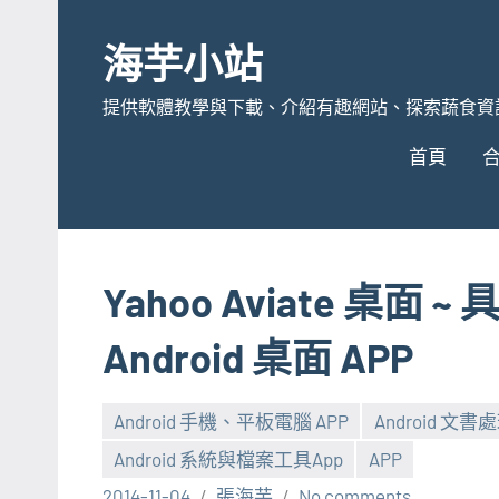
Skip
to
海芋小站
content
提供軟體教學與下載、介紹有趣網站、探索蔬食資
首頁
Yahoo Aviate 桌
Android 桌面 APP
Android 手機、平板電腦 APP
Android 文
Android 系統與檔案工具App
APP
2014-11-04
張海芋
No comments