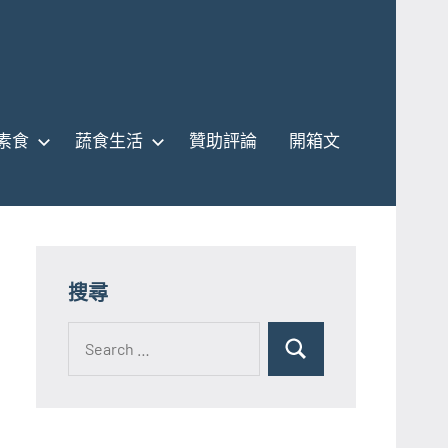
素食
蔬食生活
贊助評論
開箱文
搜尋
Search
for:
Search