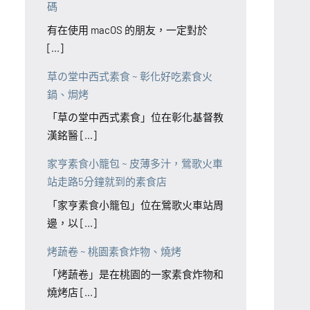
碼
有在使用 macOS 的朋友，一定對於
[...]
草の堂中西式素食 ~ 彰化好吃素食火
鍋、焗烤
「草の堂中西式素食」位在彰化基督教
漢銘醫 [...]
家亨素食小籠包 ~ 皮薄多汁，鶯歌火車
站走路5分鐘就到的素食店
「家亨素食小籠包」位在鶯歌火車站周
邊，以 [...]
烤蔬卷 ~ 桃園素食炸物、燒烤
「烤蔬卷」是在桃園的一家素食炸物和
燒烤店 [...]