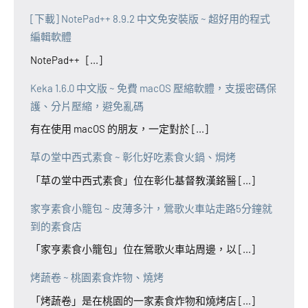
[下載] NotePad++ 8.9.2 中文免安裝版 ~ 超好用的程式
編輯軟體
NotePad++ [...]
Keka 1.6.0 中文版 ~ 免費 macOS 壓縮軟體，支援密碼保
護、分片壓縮，避免亂碼
有在使用 macOS 的朋友，一定對於 [...]
草の堂中西式素食 ~ 彰化好吃素食火鍋、焗烤
「草の堂中西式素食」位在彰化基督教漢銘醫 [...]
家亨素食小籠包 ~ 皮薄多汁，鶯歌火車站走路5分鐘就
到的素食店
「家亨素食小籠包」位在鶯歌火車站周邊，以 [...]
烤蔬卷 ~ 桃園素食炸物、燒烤
「烤蔬卷」是在桃園的一家素食炸物和燒烤店 [...]