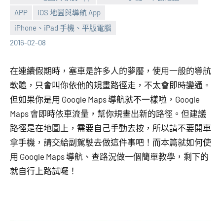
APP
iOS 地圖與導航 App
張
No
iPhone、iPad 手機、平版電腦
海
comments
2016-02-08
芋
在連續假期時，塞車是許多人的夢靨，使用一般的導航
軟體，只會叫你依他的規畫路徑走，不太會即時變通。
但如果你是用 Google Maps 導航就不一樣啦，Google
Maps 會即時依車流量，幫你規畫出新的路徑。但建議
路徑是在地圖上，需要自己手動去按，所以請不要開車
拿手機，請交給副駕駛去做這件事吧！而本篇就如何使
用 Google Maps 導航、查路況做一個簡單教學，剩下的
就自行上路試囉！