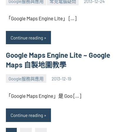
Google服務與應用
常見電腦疑問
2013-12-24
張
No
海
comments
「Google Maps Engine Lite」 […]
芋
Continue reading
Google Maps Engine Lite ~ Google
Maps 自製地圖教學
Google服務與應用
2013-12-19
張
3
海
comments
「Google Maps Engine」是 Goo […]
芋
Continue reading