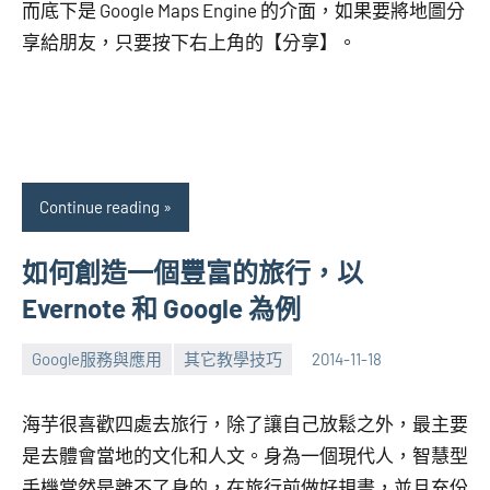
而底下是 Google Maps Engine 的介面，如果要將地圖分
享給朋友，只要按下右上角的【分享】。
Continue reading
如何創造一個豐富的旅行，以
Evernote 和 Google 為例
Google服務與應用
其它教學技巧
2014-11-18
張
No
海
comments
海芋很喜歡四處去旅行，除了讓自己放鬆之外，最主要
芋
是去體會當地的文化和人文。身為一個現代人，智慧型
手機當然是離不了身的，在旅行前做好規畫，並且充份