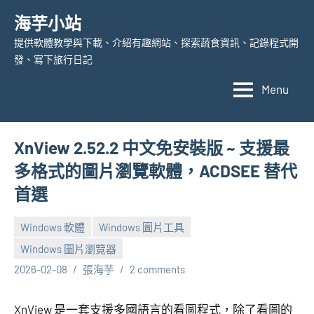
Skip
海芋小站
to
提供軟體教學與下載、介紹有趣網站、探索蔬食資訊、記錄程式開
content
發、寫下旅行日記
Menu
XnView 2.52.2 中文免安裝版 ~ 支援最
多格式的圖片瀏覽軟體，ACDSEE 替代
首選
Windows 軟體
Windows 圖片工具
Windows 圖片瀏覽器
2026-02-08
張海芋
2 comments
XnView 是一套支援多國語言的看圖程式，除了看圖的