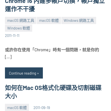
Chrome 16 內建多帳戶切換，帳戶獨立
運作不干擾
macOS 網路工具
macOS 軟體
Windows 網路工具
Windows 軟體
張
No
2011-11-11
海
comments
芋
或許你在使用「Chrome」時有一個問題，就是你的
[…]
Continue reading
如何在Mac OS格式化硬碟及切割磁碟
大小
macOS 軟體
2011-09-19
張
No