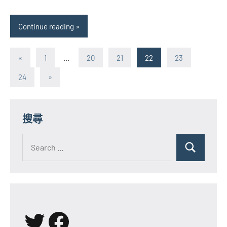
Continue reading
文
Previous
«
1
...
20
21
22
23
Posts
章
Next
24
»
Posts
分
頁
搜尋
Search
for:
Search
X
Facebook