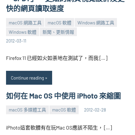
快的網頁讀取速度
macOS 網路工具
macOS 軟體
Windows 網路工具
Windows 軟體
新聞、更新情報
張
No
2012-03-11
海
comments
芋
Firefox 11 已經如火如荼地在測試了，而我 […]
Continue reading
如何在 Mac OS 中使用 iPhoto 來縮圖
macOS 多媒體工具
macOS 軟體
2012-02-28
張
No
海
comments
iPhoto這套軟體有在玩Mac OS應該不陌生， […]
芋