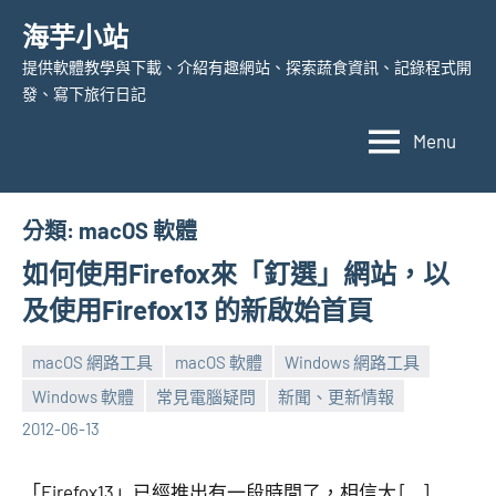
Skip
海芋小站
to
提供軟體教學與下載、介紹有趣網站、探索蔬食資訊、記錄程式開
content
發、寫下旅行日記
Menu
分類:
macOS 軟體
如何使用Firefox來「釘選」網站，以
及使用Firefox13 的新啟始首頁
macOS 網路工具
macOS 軟體
Windows 網路工具
Windows 軟體
常見電腦疑問
新聞、更新情報
張
No
2012-06-13
海
comments
芋
「Firefox13」已經推出有一段時間了，相信大 […]