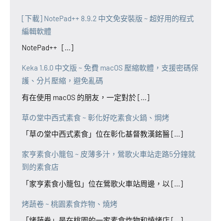
[下載] NotePad++ 8.9.2 中文免安裝版 ~ 超好用的程式
編輯軟體
NotePad++ [...]
Keka 1.6.0 中文版 ~ 免費 macOS 壓縮軟體，支援密碼保
護、分片壓縮，避免亂碼
有在使用 macOS 的朋友，一定對於 [...]
草の堂中西式素食 ~ 彰化好吃素食火鍋、焗烤
「草の堂中西式素食」位在彰化基督教漢銘醫 [...]
家亨素食小籠包 ~ 皮薄多汁，鶯歌火車站走路5分鐘就
到的素食店
「家亨素食小籠包」位在鶯歌火車站周邊，以 [...]
烤蔬卷 ~ 桃園素食炸物、燒烤
「烤蔬卷」是在桃園的一家素食炸物和燒烤店 [...]