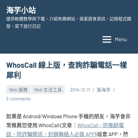
Skip
海芋小站
to
提供軟體教學與下載、介紹有趣網站、探索蔬食資訊、記錄程式開
content
發、寫下旅行日記
Menu
WhosCall 線上版，查詢詐騙電話一樣
犀利
Web 服務
Web 生活工具
2014-12-11
張海芋
2 comments
如果是 Android/Windows Phone 手機的朋友，海芋會非
常推薦您使用 WhosCall (文章：
WhosCall ~ 防推銷電
話、防詐騙簡訊，封鎖聯絡人必裝 APP
) 這套 APP，然