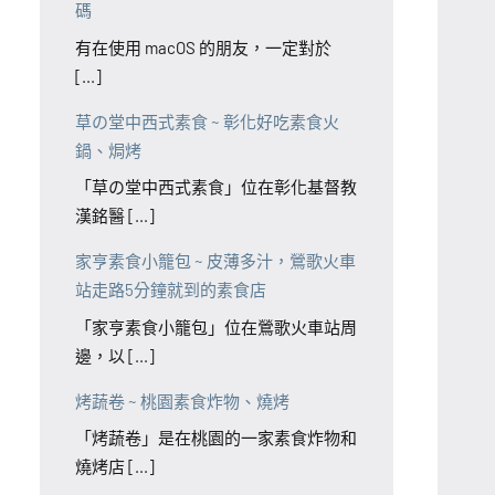
碼
有在使用 macOS 的朋友，一定對於
[...]
草の堂中西式素食 ~ 彰化好吃素食火
鍋、焗烤
「草の堂中西式素食」位在彰化基督教
漢銘醫 [...]
家亨素食小籠包 ~ 皮薄多汁，鶯歌火車
站走路5分鐘就到的素食店
「家亨素食小籠包」位在鶯歌火車站周
邊，以 [...]
烤蔬卷 ~ 桃園素食炸物、燒烤
「烤蔬卷」是在桃園的一家素食炸物和
燒烤店 [...]