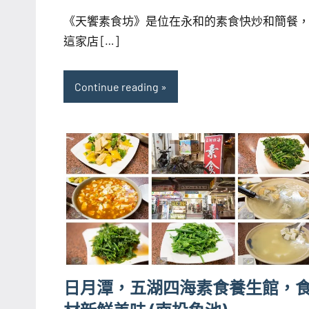
海
comments
《天饗素食坊》是位在永和的素食快炒和簡餐
芋
這家店 […]
Continue reading
日月潭，五湖四海素食養生館，