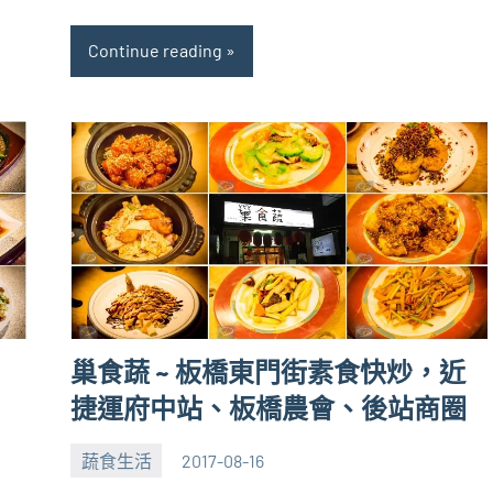
Continue reading
，
巢食蔬 ~ 板橋東門街素食快炒，近
捷運府中站、板橋農會、後站商圈
蔬食生活
2017-08-16
張
2