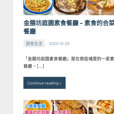
金膳坊庭園素食餐廳 ~ 素食的合
餐廳
蔬食生活
2023-10-29
張
No
海
comments
「金膳坊庭園素食餐廳」是在南投埔里的一家
芋
餐廳， […]
Continue reading