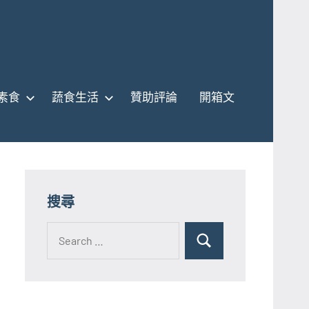
素食
蔬食生活
贊助評論
開箱文
搜尋
Search
for:
Search