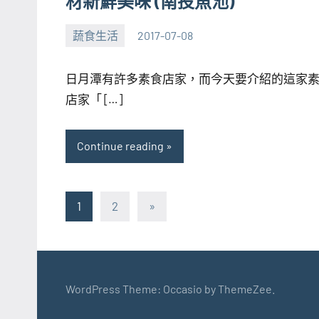
材新鮮美味 (南投魚池)
蔬食生活
2017-07-08
張
No
海
comments
日月潭有許多素食店家，而今天要介紹的這家
芋
店家「 […]
Continue reading
文
Next
1
2
»
Posts
章
分
頁
WordPress Theme: Occasio by ThemeZee.