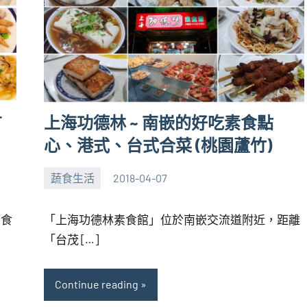
有
上海功德林 ~ 南嵌的好吃素食點
心、港式、台式合菜 (桃園蘆竹)
蔬食生活
2018-04-07
張
No
海
comments
素食
「上海功德林素食館」位於南嵌交流道附近，距離
芋
「台茂 […]
Continue reading