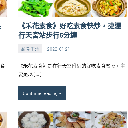
菜
《禾花素食》好吃素食快炒，捷運
行天宮站步行5分鐘
蔬食生活
2022-01-21
張
No
海
comments
素食
《禾花素食》是在行天宮附近的好吃素食餐廳，主
芋
要是以 […]
Continue reading