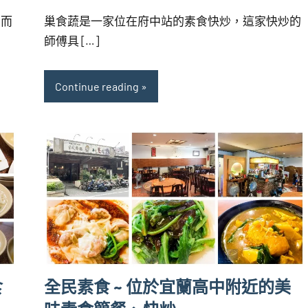
海
comments
，而
巢食蔬是一家位在府中站的素食快炒，這家快炒的
芋
師傅具 […]
Continue reading
食
全民素食 ~ 位於宜蘭高中附近的美