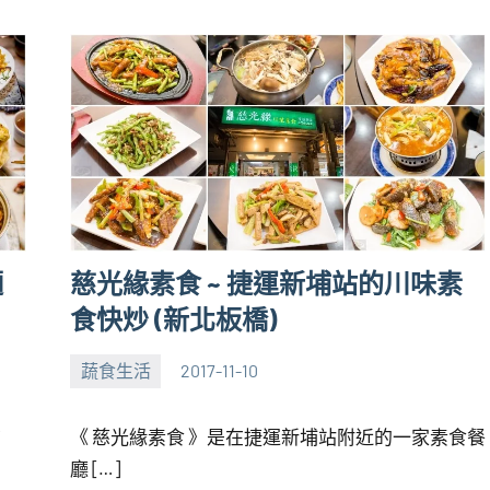
麵
慈光緣素食 ~ 捷運新埔站的川味素
食快炒 (新北板橋)
蔬食生活
2017-11-10
張
4
海
comments
店
《 慈光緣素食 》是在捷運新埔站附近的一家素食餐
芋
廳 […]