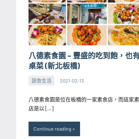
八德素食園 ~ 豐盛的吃到飽，也
桌菜 (新北板橋)
蔬食生活
2021-02-13
張
No
海
comments
八德素食園是位在板橋的一家素食店，而這家
芋
店是以 […]
Continue reading