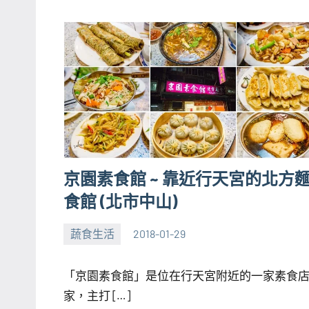
京園素食館 ~ 靠近行天宮的北方
食館 (北市中山)
蔬食生活
2018-01-29
張
No
海
comments
「京園素食館」是位在行天宮附近的一家素食
芋
家，主打 […]