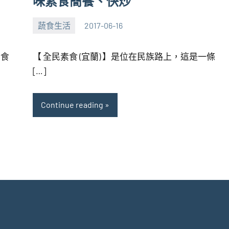
味素食簡餐、快炒
蔬食生活
2017-06-16
張
No
海
comments
素食
【 全民素食 (宜蘭) 】是位在民族路上，這是一條
芋
[…]
Continue reading