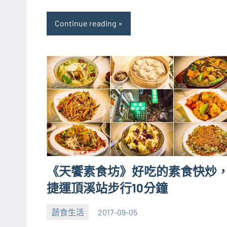
Continue reading
《天饗素食坊》好吃的素食快炒
捷運頂溪站步行10分鐘
蔬食生活
2017-09-05
張
No