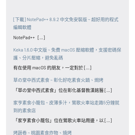
[下載] NotePad++ 8.9.2 中文免安裝版 ~ 超好用的程式
編輯軟體
NotePad++ [...]
Keka 1.6.0 中文版 ~ 免費 macOS 壓縮軟體，支援密碼保
護、分片壓縮，避免亂碼
有在使用 macOS 的朋友，一定對於 [...]
草の堂中西式素食 ~ 彰化好吃素食火鍋、焗烤
「草の堂中西式素食」位在彰化基督教漢銘醫 [...]
家亨素食小籠包 ~ 皮薄多汁，鶯歌火車站走路5分鐘就
到的素食店
「家亨素食小籠包」位在鶯歌火車站周邊，以 [...]
烤蔬卷 ~ 桃園素食炸物、燒烤