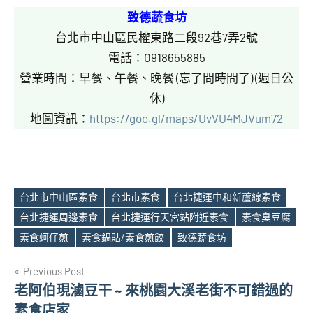
致德蔬食坊
台北市中山區民權東路二段92巷7弄2號
電話：0918655885
營業時間：早餐、午餐、晚餐 (忘了問時間了) (週日公
休)
地圖資訊：
https://goo.gl/maps/UvVU4MJVum72
台北市中山區素食
台北市素食
台北捷運中和新蘆線素食
台北捷運周邊素食
台北捷運行天宮站附近素食
素食臭豆腐
Tags
素食蚵仔煎
素食鍋貼/素食煎餃
致德蔬食坊
文
Previous Post
老阿伯現滷豆干 ~ 來桃園大溪老街不可錯過的
章
素食店家