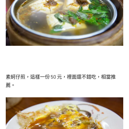
素蚵仔煎，這樣一份 50 元，裡面還不錯吃，相當推
薦。