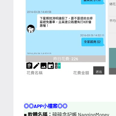
◎◎APP小檔案◎◎
■
軟體名稱：
碎碎念記帳 NaggingMoney