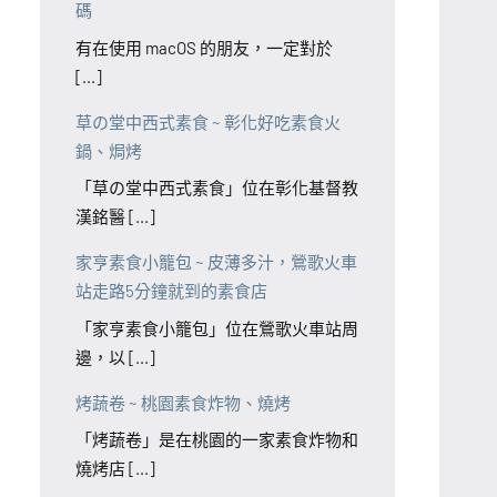
碼
有在使用 macOS 的朋友，一定對於
[...]
草の堂中西式素食 ~ 彰化好吃素食火
鍋、焗烤
「草の堂中西式素食」位在彰化基督教
漢銘醫 [...]
家亨素食小籠包 ~ 皮薄多汁，鶯歌火車
站走路5分鐘就到的素食店
「家亨素食小籠包」位在鶯歌火車站周
邊，以 [...]
烤蔬卷 ~ 桃園素食炸物、燒烤
「烤蔬卷」是在桃園的一家素食炸物和
燒烤店 [...]