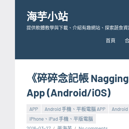
Skip
to
海芋小站
content
提供軟體教學與下載、介紹有趣網站、探索蔬食資
首頁
《碎碎念記帳 Naggi
App (Android/iOS)
APP
Android 手機、平板電腦 APP
Androi
iPhone、iPad 手機、平版電腦
2016-03-27
張海芋
No comments