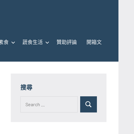
素食
蔬食生活
贊助評論
開箱文
搜尋
Search
for:
Search