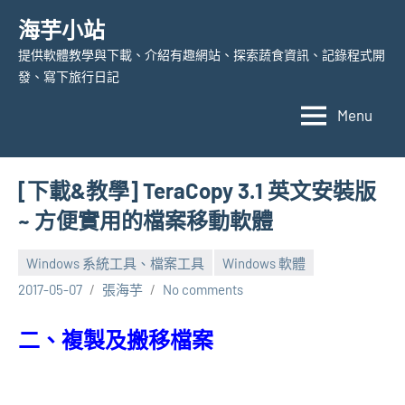
Skip
海芋小站
to
提供軟體教學與下載、介紹有趣網站、探索蔬食資訊、記錄程式開
content
發、寫下旅行日記
Menu
[下載&教學] TeraCopy 3.1 英文安裝版
~ 方便實用的檔案移動軟體
Windows 系統工具、檔案工具
Windows 軟體
2017-05-07
張海芋
No comments
二、複製及搬移檔案