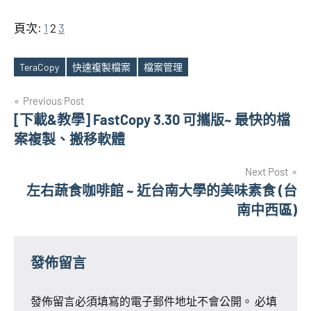
頁次:
1
2
3
TeraCopy
快速複製檔案
檔案管理
Tags
文
Previous Post
[下載&教學] FastCopy 3.30 可攜版~ 最快的檔
章
案複製、搬移軟體
導
Next Post
覽
左右蔬食咖啡館 ~ 近台南大學的美味素食 (台
南中西區)
發佈留言
發佈留言必須填寫的電子郵件地址不會公開。
必填