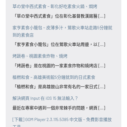
草の堂中西式素食 ~ 彰化好吃素食火鍋、焗烤
「草の堂中西式素食」位在彰化基督教漢銘醫 [...]
家亨素食小籠包 ~ 皮薄多汁，鶯歌火車站走路5分鐘就
到的素食店
「家亨素食小籠包」位在鶯歌火車站周邊，以 [...]
烤蔬卷 ~ 桃園素食炸物、燒烤
「烤蔬卷」是在桃園的一家素食炸物和燒烤店 [...]
植橪和食 ~ 高雄美術館5分鐘就到的日式素食
「植橪和食」是高雄鼓山非常有名的一家日式 [...]
解決網頁 Input 在 iOS 15 無法輸入？
最近在專案中遇到一個非常棘手的問題，網頁 [...]
[下載] GOM Player 2.3.115.5385 中文版 ~ 免費影音播放
工具