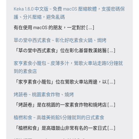
Keka 1.6.0 中文版 ~ 免費 macOS 壓縮軟體，支援密碼保
護、分片壓縮，避免亂碼
有在使用 macOS 的朋友，一定對於 [...]
草の堂中西式素食 ~ 彰化好吃素食火鍋、焗烤
「草の堂中西式素食」位在彰化基督教漢銘醫 [...]
家亨素食小籠包 ~ 皮薄多汁，鶯歌火車站走路5分鐘就
到的素食店
「家亨素食小籠包」位在鶯歌火車站周邊，以 [...]
烤蔬卷 ~ 桃園素食炸物、燒烤
「烤蔬卷」是在桃園的一家素食炸物和燒烤店 [...]
植橪和食 ~ 高雄美術館5分鐘就到的日式素食
「植橪和食」是高雄鼓山非常有名的一家日式 [...]