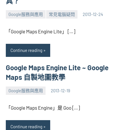
具？
Google服務與應用
常見電腦疑問
2013-12-24
張
No
海
comments
「Google Maps Engine Lite」 […]
芋
Continue reading
Google Maps Engine Lite ~ Google
Maps 自製地圖教學
Google服務與應用
2013-12-19
張
3
海
comments
「Google Maps Engine」是 Goo […]
芋
Continue reading