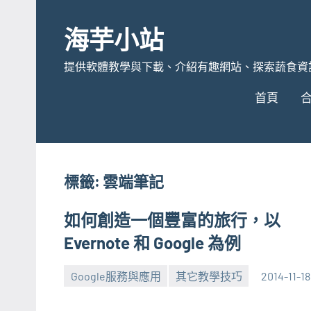
Skip
to
海芋小站
content
提供軟體教學與下載、介紹有趣網站、探索蔬食資
首頁
標籤:
雲端筆記
如何創造一個豐富的旅行，以
Evernote 和 Google 為例
Google服務與應用
其它教學技巧
2014-11-18
張
No
海
comments