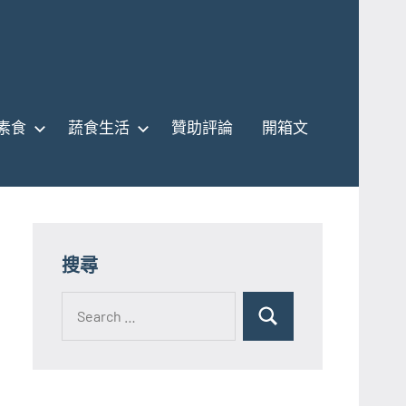
素食
蔬食生活
贊助評論
開箱文
搜尋
Search
for:
Search