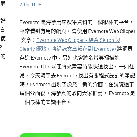
，最
2014-11-18
海
comments
代
芋
做好
Evernote 是海芋用來搜集資料的一個很棒的平台，
驚喜
平常看到有用的網頁，會使用 Evernote Web Clipper
何使
(文章：
Evernote Web Clipper ~ 結合 Skitch 與
？
Clearly 優點，將網誌文章轉存到 Evernote
) 將網頁
己的
存進 Evernote 中，另外也會將名片等掃描進
Evernote 中，以便將來需要時能快速找出。一如往
常，今天海芋去 Evernote 找出有關程式設計的筆記
時，Evernote 出現了煥然一新的介面，在試玩過了
這個介面後，海芋真的敢向大家推薦， Evernote 是
一個最棒的閱讀平台。