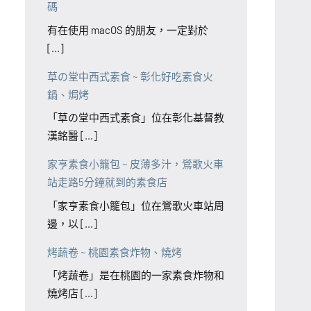
碼
有在使用 macOS 的朋友，一定對於
[...]
草の堂中西式素食 ~ 彰化好吃素食火
鍋、焗烤
「草の堂中西式素食」位在彰化基督教
漢銘醫 [...]
家亨素食小籠包 ~ 皮薄多汁，鶯歌火車
站走路5分鐘就到的素食店
「家亨素食小籠包」位在鶯歌火車站周
邊，以 [...]
烤蔬卷 ~ 桃園素食炸物、燒烤
「烤蔬卷」是在桃園的一家素食炸物和
燒烤店 [...]