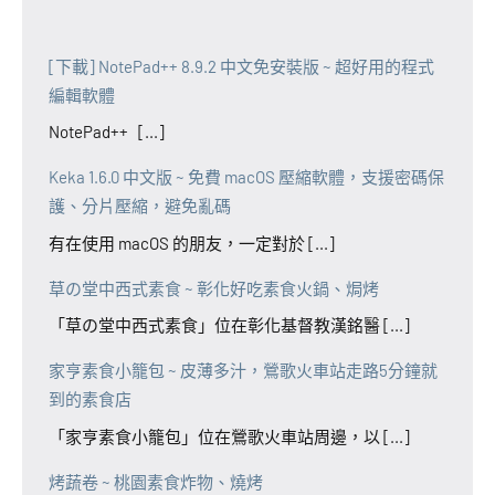
[下載] NotePad++ 8.9.2 中文免安裝版 ~ 超好用的程式
編輯軟體
NotePad++ [...]
Keka 1.6.0 中文版 ~ 免費 macOS 壓縮軟體，支援密碼保
護、分片壓縮，避免亂碼
有在使用 macOS 的朋友，一定對於 [...]
草の堂中西式素食 ~ 彰化好吃素食火鍋、焗烤
「草の堂中西式素食」位在彰化基督教漢銘醫 [...]
家亨素食小籠包 ~ 皮薄多汁，鶯歌火車站走路5分鐘就
到的素食店
「家亨素食小籠包」位在鶯歌火車站周邊，以 [...]
烤蔬卷 ~ 桃園素食炸物、燒烤