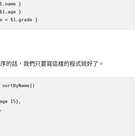
.name }

1.age }

e < $1.grade }
冪排序的話，我們只要寫這樣的程式就好了。
 sortByName])

ge 15}, 


