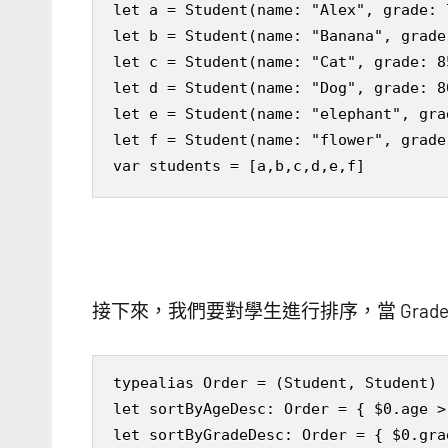
let a = Student(name: "Alex", grade: 
let b = Student(name: "Banana", grade
let c = Student(name: "Cat", grade: 8
let d = Student(name: "Dog", grade: 8
let e = Student(name: "elephant", gra
let f = Student(name: "flower", grade
var students = [a,b,c,d,e,f]
接下來，我們要對學生進行排序，當 Grad
typealias Order = (Student, Student) -
let sortByAgeDesc: Order = { $0.age > 
let sortByGradeDesc: Order = { $0.gra