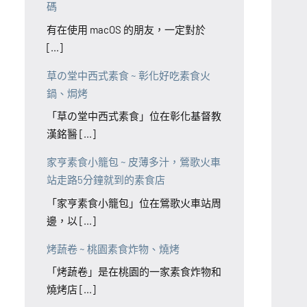
碼
有在使用 macOS 的朋友，一定對於
[...]
草の堂中西式素食 ~ 彰化好吃素食火
鍋、焗烤
「草の堂中西式素食」位在彰化基督教
漢銘醫 [...]
家亨素食小籠包 ~ 皮薄多汁，鶯歌火車
站走路5分鐘就到的素食店
「家亨素食小籠包」位在鶯歌火車站周
邊，以 [...]
烤蔬卷 ~ 桃園素食炸物、燒烤
「烤蔬卷」是在桃園的一家素食炸物和
燒烤店 [...]