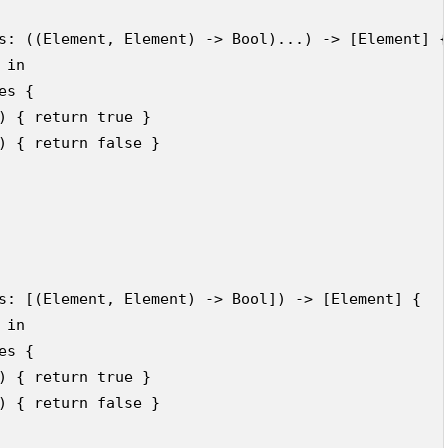
s: ((Element, Element) -> Bool)...) -> [Element] {

in

s {

) { return true }

) { return false }

s: [(Element, Element) -> Bool]) -> [Element] {

in

s {

) { return true }

) { return false }
