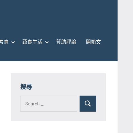
素食
蔬食生活
贊助評論
開箱文
搜尋
Search
for:
Search