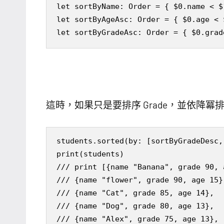
let sortByName: Order = { $0.name < $1
let sortByAgeAsc: Order = { $0.age < $
let sortByGradeAsc: Order = { $0.grad
這時，如果只是要排序 Grade，並依降
students.sorted(by: [sortByGradeDesc,
print(students)

/// print [{name "Banana", grade 90, a
/// {name "flower", grade 90, age 15},
/// {name "Cat", grade 85, age 14}, 

/// {name "Dog", grade 80, age 13}, 

/// {name "Alex", grade 75, age 13}, 
