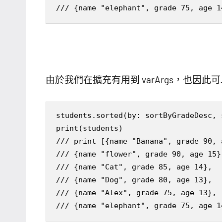
/// {name "elephant", grade 75, age 1
由於我們在擴充有用到 varArgs，也因
students.sorted(by: sortByGradeDesc, 
print(students)

/// print [{name "Banana", grade 90, a
/// {name "flower", grade 90, age 15},
/// {name "Cat", grade 85, age 14}, 

/// {name "Dog", grade 80, age 13}, 

/// {name "Alex", grade 75, age 13}, 

/// {name "elephant", grade 75, age 1