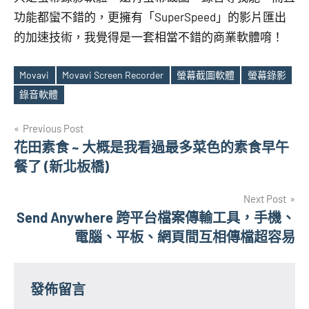
功能都蠻不錯的，更擁有「SuperSpeed」的影片匯出
的加速技術，我覺得是一套相當不錯的商業軟體唷！
Movavi
Movavi Screen Recorder
螢幕截圖軟體
螢幕錄影
Tags
錄音軟體
文
Previous Post
花田素食 ~ 大概是我看過最多菜色的素食早午
章
餐了 (新北板橋)
導
Next Post
覽
Send Anywhere 跨平台檔案傳輸工具，手機、
電腦、平板、網頁間互相傳檔超容易
發佈留言