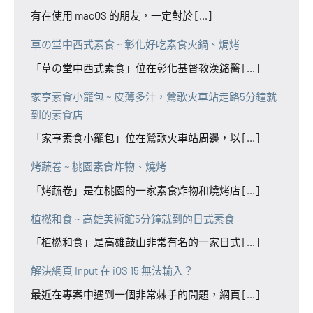
有在使用 macOS 的朋友，一定對於 [...]
草の堂中西式素食 ~ 彰化好吃素食火鍋、焗烤
「草の堂中西式素食」位在彰化基督教漢銘醫 [...]
家亨素食小籠包 ~ 皮薄多汁，鶯歌火車站走路5分鐘就
到的素食店
「家亨素食小籠包」位在鶯歌火車站周邊，以 [...]
烤蔬卷 ~ 桃園素食炸物、燒烤
「烤蔬卷」是在桃園的一家素食炸物和燒烤店 [...]
植橪和食 ~ 高雄美術館5分鐘就到的日式素食
「植橪和食」是高雄鼓山非常有名的一家日式 [...]
解決網頁 Input 在 iOS 15 無法輸入？
最近在專案中遇到一個非常棘手的問題，網頁 [...]