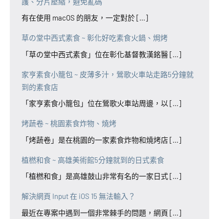
護、分片壓縮，避免亂碼
有在使用 macOS 的朋友，一定對於 [...]
草の堂中西式素食 ~ 彰化好吃素食火鍋、焗烤
「草の堂中西式素食」位在彰化基督教漢銘醫 [...]
家亨素食小籠包 ~ 皮薄多汁，鶯歌火車站走路5分鐘就
到的素食店
「家亨素食小籠包」位在鶯歌火車站周邊，以 [...]
烤蔬卷 ~ 桃園素食炸物、燒烤
「烤蔬卷」是在桃園的一家素食炸物和燒烤店 [...]
植橪和食 ~ 高雄美術館5分鐘就到的日式素食
「植橪和食」是高雄鼓山非常有名的一家日式 [...]
解決網頁 Input 在 iOS 15 無法輸入？
最近在專案中遇到一個非常棘手的問題，網頁 [...]