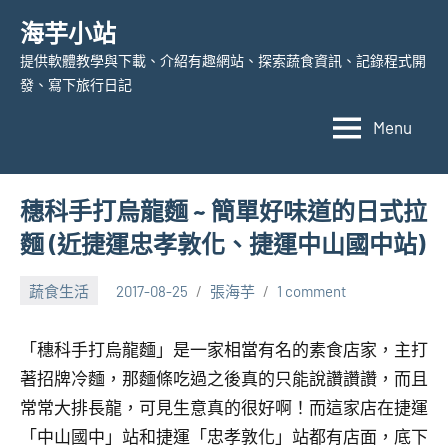
Skip
海芋小站
to
提供軟體教學與下載、介紹有趣網站、探索蔬食資訊、記錄程式開
content
發、寫下旅行日記
Menu
穗科手打烏龍麵 ~ 簡單好味道的日式拉
麵 (近捷運忠孝敦化、捷運中山國中站)
蔬食生活
2017-08-25
張海芋
1 comment
「穗科手打烏龍麵」是一家相當有名的素食店家，主打
著招牌冷麵，那麵條吃過之後真的只能說讚讚讚，而且
常常大排長龍，可見生意真的很好啊！而這家店在捷運
「中山國中」站和捷運「忠孝敦化」站都有店面，底下