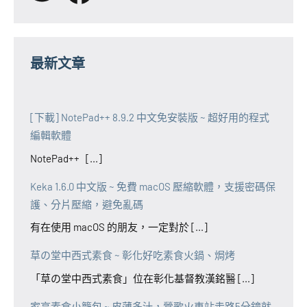
最新文章
[下載] NotePad++ 8.9.2 中文免安裝版 ~ 超好用的程式
編輯軟體
NotePad++ [...]
Keka 1.6.0 中文版 ~ 免費 macOS 壓縮軟體，支援密碼保
護、分片壓縮，避免亂碼
有在使用 macOS 的朋友，一定對於 [...]
草の堂中西式素食 ~ 彰化好吃素食火鍋、焗烤
「草の堂中西式素食」位在彰化基督教漢銘醫 [...]
家亨素食小籠包 ~ 皮薄多汁，鶯歌火車站走路5分鐘就