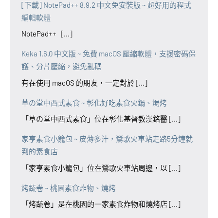
[下載] NotePad++ 8.9.2 中文免安裝版 ~ 超好用的程式
編輯軟體
NotePad++ [...]
Keka 1.6.0 中文版 ~ 免費 macOS 壓縮軟體，支援密碼保
護、分片壓縮，避免亂碼
有在使用 macOS 的朋友，一定對於 [...]
草の堂中西式素食 ~ 彰化好吃素食火鍋、焗烤
「草の堂中西式素食」位在彰化基督教漢銘醫 [...]
家亨素食小籠包 ~ 皮薄多汁，鶯歌火車站走路5分鐘就
到的素食店
「家亨素食小籠包」位在鶯歌火車站周邊，以 [...]
烤蔬卷 ~ 桃園素食炸物、燒烤
「烤蔬卷」是在桃園的一家素食炸物和燒烤店 [...]