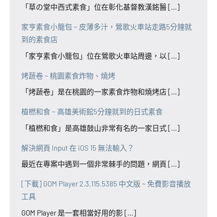
「草の堂中西式素食」位在彰化基督教漢銘醫 [...]
家亨素食小籠包 ~ 皮薄多汁，鶯歌火車站走路5分鐘就
到的素食店
「家亨素食小籠包」位在鶯歌火車站周邊，以 [...]
烤蔬卷 ~ 桃園素食炸物、燒烤
「烤蔬卷」是在桃園的一家素食炸物和燒烤店 [...]
植橪和食 ~ 高雄美術館5分鐘就到的日式素食
「植橪和食」是高雄鼓山非常有名的一家日式 [...]
解決網頁 Input 在 iOS 15 無法輸入？
最近在專案中遇到一個非常棘手的問題，網頁 [...]
[下載] GOM Player 2.3.115.5385 中文版 ~ 免費影音播放
工具
GOM Player 是一套相當好用的影 [...]