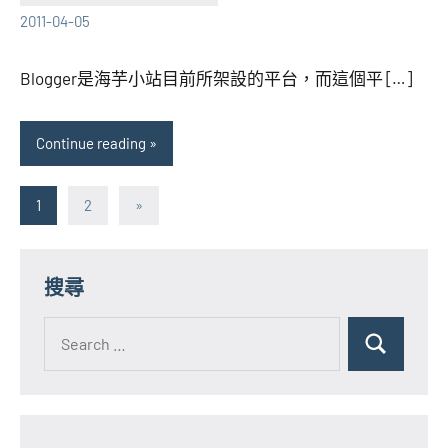
海
comments
2011-04-05
芋
Blogger是海芋小站目前所架設的平台，而這個平 […]
Continue reading
文
Next
1
2
»
Posts
章
分
搜尋
頁
Search
for:
Search