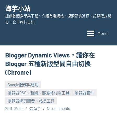
Skip
海芋小站
to
提供軟體教學與下載、介紹有趣網站、探索蔬食資訊、記錄程式開
content
發、寫下旅行日記
Menu
Blogger Dynamic Views，讓你在
Blogger 五種新版型間自由切換
(Chrome)
Google服務與應用
瀏覽器RSS、新聞、部落格相關工具
瀏覽器套件
瀏覽器網頁開發、站長工具
2011-04-05
張海芋
No comments