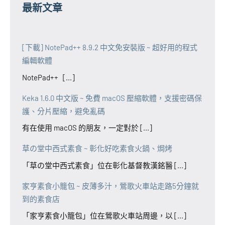
最新文章
[下載] NotePad++ 8.9.2 中文免安裝版 ~ 超好用的程式
編輯軟體
NotePad++ [...]
Keka 1.6.0 中文版 ~ 免費 macOS 壓縮軟體，支援密碼保
護、分片壓縮，避免亂碼
有在使用 macOS 的朋友，一定對於 [...]
草の堂中西式素食 ~ 彰化好吃素食火鍋、焗烤
「草の堂中西式素食」位在彰化基督教漢銘醫 [...]
家亨素食小籠包 ~ 皮薄多汁，鶯歌火車站走路5分鐘就
到的素食店
「家亨素食小籠包」位在鶯歌火車站周邊，以 [...]