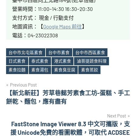
臺中市西區向上北路184號 (近草悟道)
營業時間：11:00–14:30 16:30–20:30
支付方式： 現金 / 行動支付
地圖資訊：【
Google Maps 前往
】
電話：04-23022308
台中市北屯區素食
台中市素食
台中市西區素食
日式素食
泰式素食
港式素食
滷菩提蔬食料理
Tags
素食拉麵
素食湯包
素食臭豆腐
素食蒸餃
文
Previous Post
【新北新莊】芳草巷懿芳素食工坊-蛋糕、手工
章
餅乾、麵包，應有盡有
導
Next Post
覽
FastStone Image Viewer 8.3 中文可攜版，支
援 Unicode免費的看圖軟體，可取代 ACDSEE