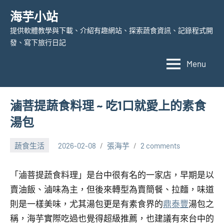
Skip
海芋小站
to
提供軟體教學與下載、介紹有趣網站、探索蔬食資訊、記錄程式開
content
發、寫下旅行日記
Menu
滷菩提蔬食料理 ~ 吃1口就愛上的素食
湯包
蔬食生活
2026-02-08
張海芋
2 comments
「滷菩提蔬食料理」是台中很有名的一家店，早期是以
賣油飯、滷味為主，但後來轉型為賣簡餐、拉麵，味道
則是一樣美味，尤其湯包更是有素食界的
鼎泰豐
湯包之
稱，海芋實際吃過也覺得超級推薦，也建議有來台中的