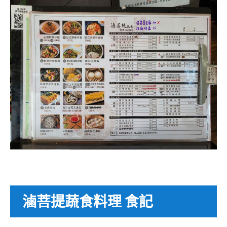
滷菩提蔬食料理 食記