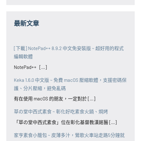
最新文章
[下載] NotePad++ 8.9.2 中文免安裝版 ~ 超好用的程式
編輯軟體
NotePad++ [...]
Keka 1.6.0 中文版 ~ 免費 macOS 壓縮軟體，支援密碼保
護、分片壓縮，避免亂碼
有在使用 macOS 的朋友，一定對於 [...]
草の堂中西式素食 ~ 彰化好吃素食火鍋、焗烤
「草の堂中西式素食」位在彰化基督教漢銘醫 [...]
家亨素食小籠包 ~ 皮薄多汁，鶯歌火車站走路5分鐘就