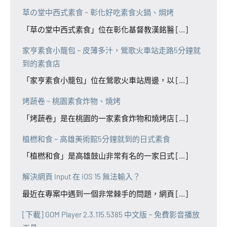
草の堂中西式素食 ~ 彰化好吃素食火鍋、焗烤
「草の堂中西式素食」位在彰化基督教漢銘醫 [...]
家亨素食小籠包 ~ 皮薄多汁，鶯歌火車站走路5分鐘就
到的素食店
「家亨素食小籠包」位在鶯歌火車站周邊，以 [...]
烤蔬卷 ~ 桃園素食炸物、燒烤
「烤蔬卷」是在桃園的一家素食炸物和燒烤店 [...]
植橪和食 ~ 高雄美術館5分鐘就到的日式素食
「植橪和食」是高雄鼓山非常有名的一家日式 [...]
解決網頁 Input 在 iOS 15 無法輸入？
最近在專案中遇到一個非常棘手的問題，網頁 [...]
[下載] GOM Player 2.3.115.5385 中文版 ~ 免費影音播放