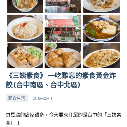
《三姨素食》 一吃難忘的素食黃金炸
餃 (台中南區、台中北區)
蔬食生活
2016-02-11
張
No
海
comments
臭豆腐的店家很多，今天要來介紹的是台中的「三姨素
芋
食 […]