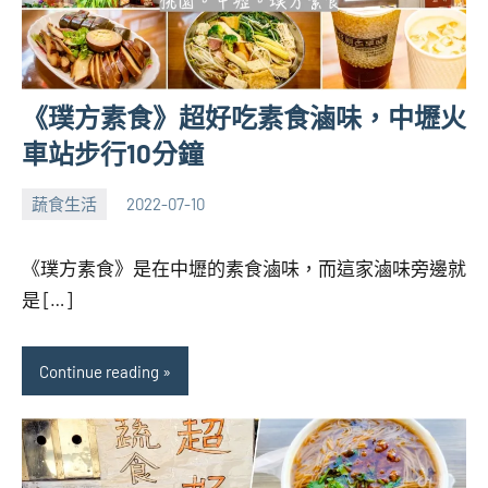
《璞方素食》超好吃素食滷味，中壢火
車站步行10分鐘
蔬食生活
2022-07-10
張
No
海
comments
《璞方素食》是在中壢的素食滷味，而這家滷味旁邊就
芋
是 […]
Continue reading