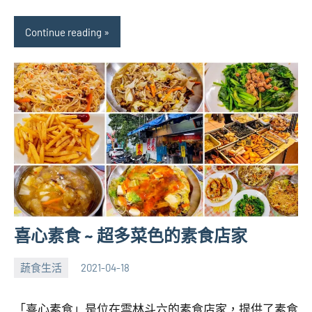
Continue reading
喜心素食 ~ 超多菜色的素食店家
蔬食生活
2021-04-18
張
No
海
comments
「喜心素食」是位在雲林斗六的素食店家，提供了素食