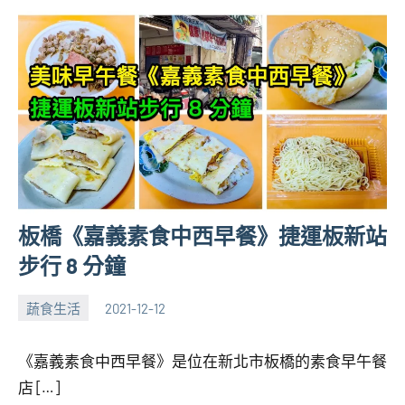
板橋《嘉義素食中西早餐》捷運板新站
步行 8 分鐘
蔬食生活
2021-12-12
張
No
海
comments
《嘉義素食中西早餐》是位在新北市板橋的素食早午餐
芋
店 […]