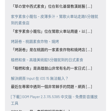
「草の堂中西式素食」位在彰化基督教漢銘醫 [...]
家亨素食小籠包 ~ 皮薄多汁，鶯歌火車站走路5分鐘就
到的素食店
「家亨素食小籠包」位在鶯歌火車站周邊，以 [...]
烤蔬卷 ~ 桃園素食炸物、燒烤
「烤蔬卷」是在桃園的一家素食炸物和燒烤店 [...]
植橪和食 ~ 高雄美術館5分鐘就到的日式素食
「植橪和食」是高雄鼓山非常有名的一家日式 [...]
解決網頁 Input 在 iOS 15 無法輸入？
最近在專案中遇到一個非常棘手的問題，網頁 [...]
[下載] GOM Player 2.3.115.5385 中文版 ~ 免費影音播放
工具