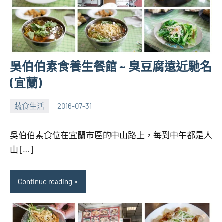
吳伯伯素食養生餐館 ~ 臭豆腐遠近馳名
(宜蘭)
蔬食生活
2016-07-31
張
No
海
comments
吳伯伯素食位在宜蘭市區的中山路上，每到中午都是人
芋
山 […]
Continue reading