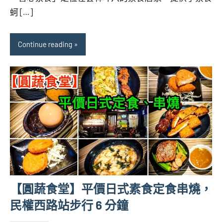
芋
蚵 […]
Continue reading
【圓蔬食堂】平價日式素食定食串燒，
民權西路站步行 6 分鐘