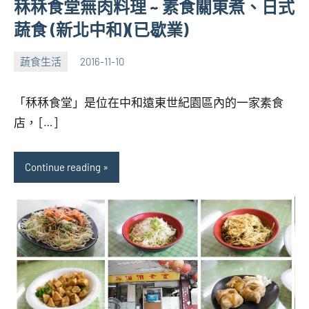
秝秝食堂無肉料理 ~ 素食關東煮、日式
蔬食 (新北中和)(已歇業)
蔬食生活
2016-11-10
張
No
海
comments
「秝秝食堂」是位在中和遠東世紀園區內的一家素食
芋
店， […]
Continue reading