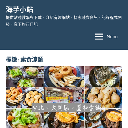
Skip
海芋小站
to
提供軟體教學與下載、介紹有趣網站、探索蔬食資訊、記錄程式開
content
發、寫下旅行日記
Menu
標籤:
素食涼麵