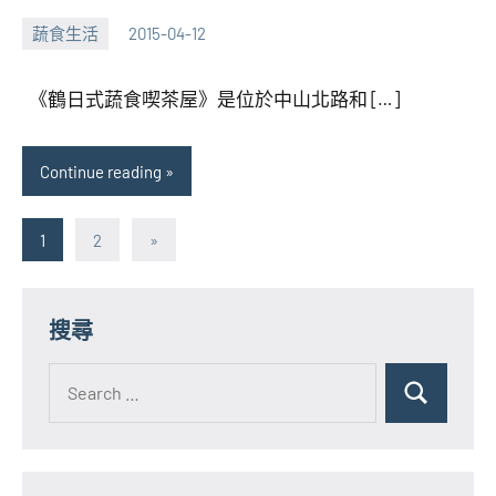
蔬食生活
2015-04-12
張
No
海
comments
《鶴日式蔬食喫茶屋》是位於中山北路和 […]
芋
Continue reading
文
Next
1
2
»
Posts
章
分
搜尋
頁
Search
for:
Search