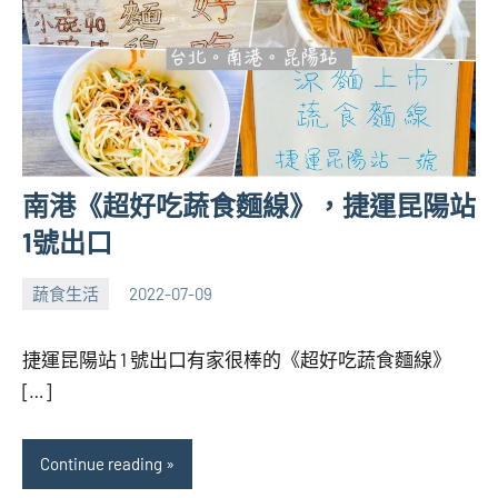
南港《超好吃蔬食麵線》，捷運昆陽站
1號出口
蔬食生活
2022-07-09
張
No
海
comments
捷運昆陽站 1 號出口有家很棒的《超好吃蔬食麵線》
芋
[…]
Continue reading