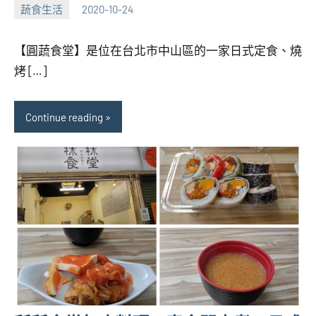
蔬食生活
2020-10-24
張
No
海
comments
【圓蔬食堂】是位在台北市中山區的一家日式定食、燒
芋
烤 […]
Continue reading