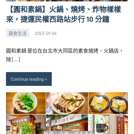
【圓和素鍋】火鍋、燒烤、炸物樣樣
來，捷運民權西路站步行 10 分鐘
蔬食生活
2023-01-04
張
No
海
comments
圓和素鍋 是位在台北市大同區的素食燒烤、火鍋店，
芋
除 […]
Continue reading