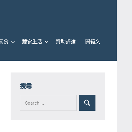
素食
蔬食生活
贊助評論
開箱文
搜尋
Search
for:
Search