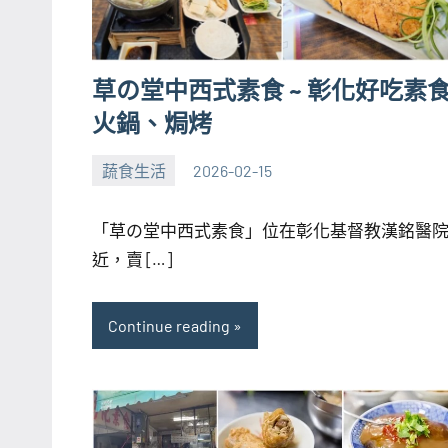
草の堂中西式素食 ~ 彰化好吃素
火鍋、焗烤
蔬食生活
2026-02-15
張
No
海
comments
「草の堂中西式素食」位在彰化基督教漢銘醫
芋
近，賣 […]
Continue reading