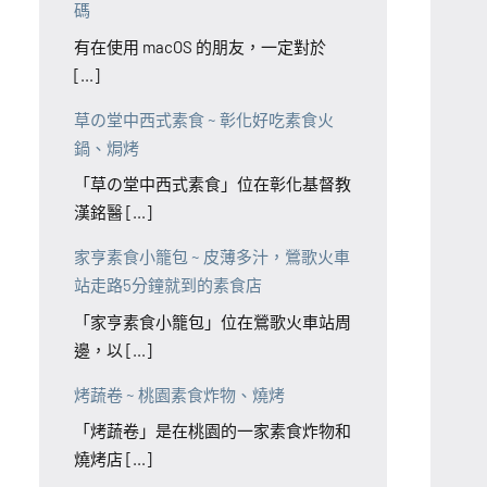
碼
有在使用 macOS 的朋友，一定對於
[...]
草の堂中西式素食 ~ 彰化好吃素食火
鍋、焗烤
「草の堂中西式素食」位在彰化基督教
漢銘醫 [...]
家亨素食小籠包 ~ 皮薄多汁，鶯歌火車
站走路5分鐘就到的素食店
「家亨素食小籠包」位在鶯歌火車站周
邊，以 [...]
烤蔬卷 ~ 桃園素食炸物、燒烤
「烤蔬卷」是在桃園的一家素食炸物和
燒烤店 [...]