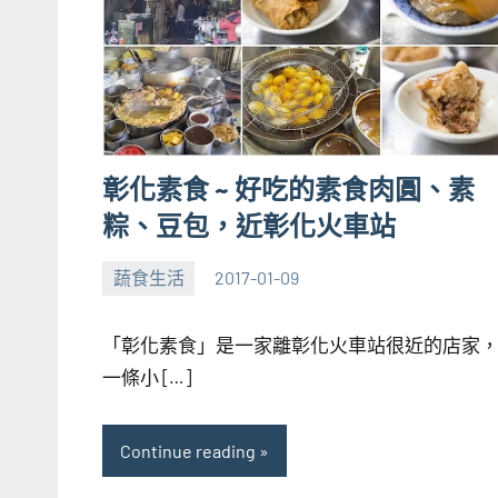
彰化素食 ~ 好吃的素食肉圓、素
粽、豆包，近彰化火車站
蔬食生活
2017-01-09
張
2
海
comments
「彰化素食」是一家離彰化火車站很近的店家
芋
一條小 […]
Continue reading