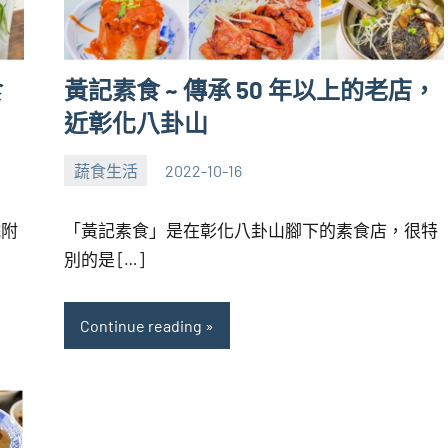
食
黃記素食 ~ 傳承 50 年以上的老店，
近彰化八卦山
蔬食生活
2022-10-16
張
No
海
comments
院附
「黃記素食」是在彰化八卦山腳下的素食店，很特
芋
別的是 […]
Continue reading