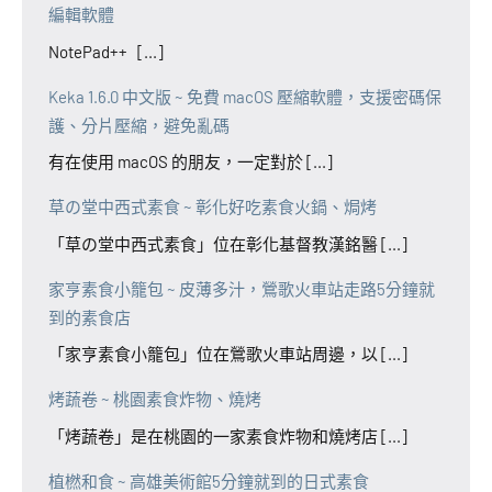
編輯軟體
NotePad++ [...]
Keka 1.6.0 中文版 ~ 免費 macOS 壓縮軟體，支援密碼保
護、分片壓縮，避免亂碼
有在使用 macOS 的朋友，一定對於 [...]
草の堂中西式素食 ~ 彰化好吃素食火鍋、焗烤
「草の堂中西式素食」位在彰化基督教漢銘醫 [...]
家亨素食小籠包 ~ 皮薄多汁，鶯歌火車站走路5分鐘就
到的素食店
「家亨素食小籠包」位在鶯歌火車站周邊，以 [...]
烤蔬卷 ~ 桃園素食炸物、燒烤
「烤蔬卷」是在桃園的一家素食炸物和燒烤店 [...]
植橪和食 ~ 高雄美術館5分鐘就到的日式素食