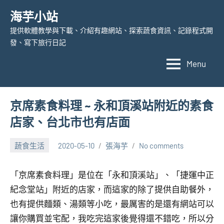
Skip
海芋小站
to
提供軟體教學與下載、介紹有趣網站、探索蔬食資訊、記錄程式開
content
發、寫下旅行日記
Menu
京席素食料理 ~ 永和頂溪站附近的素食
店家、台北市也有店面
蔬食生活
2020-05-10
張海芋
No comments
「京席素食料理」是位在「永和頂溪站」、「捷運中正
紀念堂站」附近的店家，而這家的除了提供自助餐外，
也有提供麵類、湯類等小吃，最厲害的是還有網站可以
讓你購買並宅配，我吃完這家後覺得還不錯吃，所以分