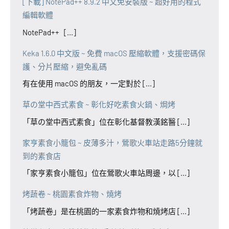
[下載] NotePad++ 8.9.2 中文免安裝版 ~ 超好用的程式
編輯軟體
NotePad++ [...]
Keka 1.6.0 中文版 ~ 免費 macOS 壓縮軟體，支援密碼保
護、分片壓縮，避免亂碼
有在使用 macOS 的朋友，一定對於 [...]
草の堂中西式素食 ~ 彰化好吃素食火鍋、焗烤
「草の堂中西式素食」位在彰化基督教漢銘醫 [...]
家亨素食小籠包 ~ 皮薄多汁，鶯歌火車站走路5分鐘就
到的素食店
「家亨素食小籠包」位在鶯歌火車站周邊，以 [...]
烤蔬卷 ~ 桃園素食炸物、燒烤
「烤蔬卷」是在桃園的一家素食炸物和燒烤店 [...]