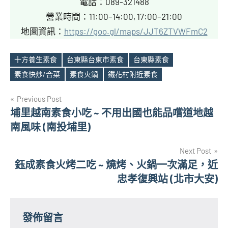
電話：089-321488
營業時間：11:00–14:00, 17:00–21:00
地圖資訊：
https://goo.gl/maps/JJT6ZTVWFmC2
十方養生素食
台東縣台東市素食
台東縣素食
Tags
素食快炒/合菜
素食火鍋
鐵花村附近素食
文
Previous Post
埔里越南素食小吃 ~ 不用出國也能品嚐道地越
章
南風味 (南投埔里)
導
Next Post
覽
鈺成素食火烤二吃 ~ 燒烤、火鍋一次滿足，近
忠孝復興站 (北市大安)
發佈留言