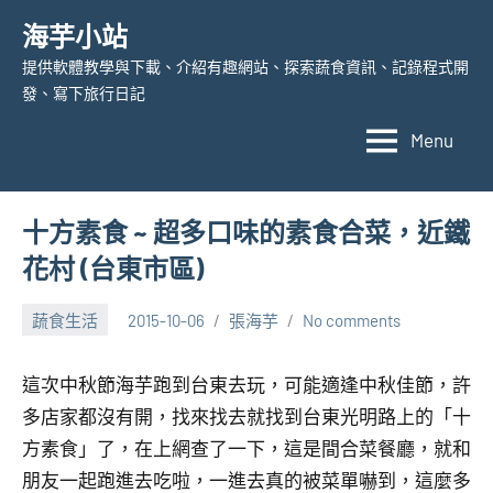
Skip
海芋小站
to
提供軟體教學與下載、介紹有趣網站、探索蔬食資訊、記錄程式開
content
發、寫下旅行日記
Menu
十方素食 ~ 超多口味的素食合菜，近鐵
花村 (台東市區)
蔬食生活
2015-10-06
張海芋
No comments
這次中秋節海芋跑到台東去玩，可能適逢中秋佳節，許
多店家都沒有開，找來找去就找到台東光明路上的「十
方素食」了，在上網查了一下，這是間合菜餐廳，就和
朋友一起跑進去吃啦，一進去真的被菜單嚇到，這麼多