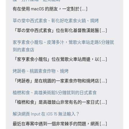
有在使用 macOS 的朋友，一定對於 [...]
草の堂中西式素食 ~ 彰化好吃素食火鍋、焗烤
「草の堂中西式素食」位在彰化基督教漢銘醫 [...]
家亨素食小籠包 ~ 皮薄多汁，鶯歌火車站走路5分鐘就
到的素食店
「家亨素食小籠包」位在鶯歌火車站周邊，以 [...]
烤蔬卷 ~ 桃園素食炸物、燒烤
「烤蔬卷」是在桃園的一家素食炸物和燒烤店 [...]
植橪和食 ~ 高雄美術館5分鐘就到的日式素食
「植橪和食」是高雄鼓山非常有名的一家日式 [...]
解決網頁 Input 在 iOS 15 無法輸入？
最近在專案中遇到一個非常棘手的問題，網頁 [...]