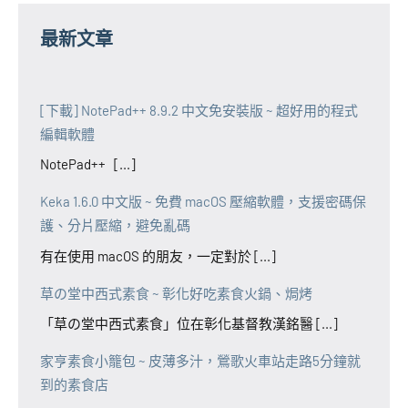
最新文章
[下載] NotePad++ 8.9.2 中文免安裝版 ~ 超好用的程式
編輯軟體
NotePad++ [...]
Keka 1.6.0 中文版 ~ 免費 macOS 壓縮軟體，支援密碼保
護、分片壓縮，避免亂碼
有在使用 macOS 的朋友，一定對於 [...]
草の堂中西式素食 ~ 彰化好吃素食火鍋、焗烤
「草の堂中西式素食」位在彰化基督教漢銘醫 [...]
家亨素食小籠包 ~ 皮薄多汁，鶯歌火車站走路5分鐘就
到的素食店