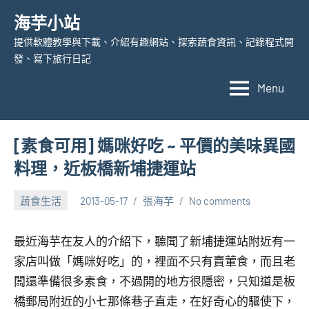
Skip
海芋小站
to
提供軟體教學與下載、介紹有趣網站、探索蔬食資訊、記錄程式開
content
發、寫下旅行日記
Menu
[素食可用] 媽咪好吃 ~ 平價的美味異國
料理，近板橋新埔捷運站
蔬食生活
2013-05-17
張海芋
No comments
最近海芋在友人的介紹下，聽聞了新埔捷運站附近有一
家店叫做「媽咪好吃」的，裡面不只有賣葷食，而且老
闆還準備很多素食，不過開的地方很隱密，只知道是板
橋郵局附近的小七那條巷子直走，在好奇心的驅使下，