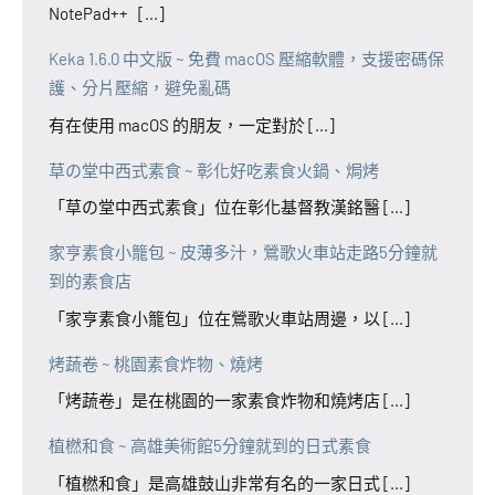
NotePad++ [...]
Keka 1.6.0 中文版 ~ 免費 macOS 壓縮軟體，支援密碼保
護、分片壓縮，避免亂碼
有在使用 macOS 的朋友，一定對於 [...]
草の堂中西式素食 ~ 彰化好吃素食火鍋、焗烤
「草の堂中西式素食」位在彰化基督教漢銘醫 [...]
家亨素食小籠包 ~ 皮薄多汁，鶯歌火車站走路5分鐘就
到的素食店
「家亨素食小籠包」位在鶯歌火車站周邊，以 [...]
烤蔬卷 ~ 桃園素食炸物、燒烤
「烤蔬卷」是在桃園的一家素食炸物和燒烤店 [...]
植橪和食 ~ 高雄美術館5分鐘就到的日式素食
「植橪和食」是高雄鼓山非常有名的一家日式 [...]