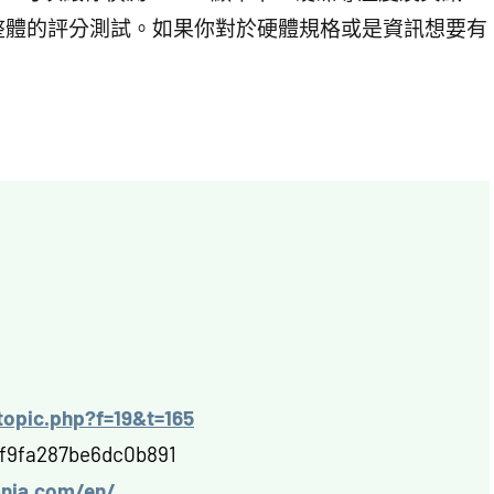
整體的評分測試。如果你對於硬體規格或是資訊想要有
wtopic.php?f=19&t=165
f9fa287be6dc0b891
ania.com/en/