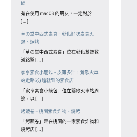
碼
有在使用 macOS 的朋友，一定對於
[...]
草の堂中西式素食 ~ 彰化好吃素食火
鍋、焗烤
「草の堂中西式素食」位在彰化基督教
漢銘醫 [...]
家亨素食小籠包 ~ 皮薄多汁，鶯歌火車
站走路5分鐘就到的素食店
「家亨素食小籠包」位在鶯歌火車站周
邊，以 [...]
烤蔬卷 ~ 桃園素食炸物、燒烤
「烤蔬卷」是在桃園的一家素食炸物和
燒烤店 [...]