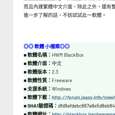
而且內建繁體中文介面，除此之外，還有
進一步了解的話，不妨試試此一軟體。
◎◎ 軟體 小檔案◎◎
■
軟體名稱：
HWM BlackBox
■
軟體介面：
中文
■
軟體版本：
2.3
■
軟體性質：
Freeware
■
支援系統：
Windows
■
軟體下載：
http://forum.jeasy.info/vie
■
SHA1驗證碼：
dfd9afdebc667a8e5d8eb84
■
軟體網址：
http://blackbox.hardwarem