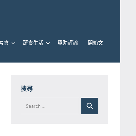
素食
蔬食生活
贊助評論
開箱文
搜尋
Search
for:
Search