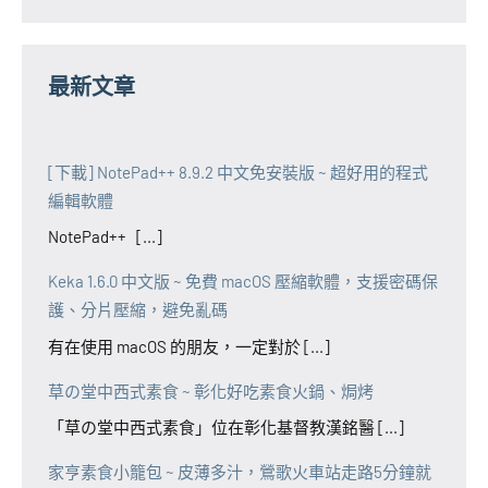
最新文章
[下載] NotePad++ 8.9.2 中文免安裝版 ~ 超好用的程式
編輯軟體
NotePad++ [...]
Keka 1.6.0 中文版 ~ 免費 macOS 壓縮軟體，支援密碼保
護、分片壓縮，避免亂碼
有在使用 macOS 的朋友，一定對於 [...]
草の堂中西式素食 ~ 彰化好吃素食火鍋、焗烤
「草の堂中西式素食」位在彰化基督教漢銘醫 [...]
家亨素食小籠包 ~ 皮薄多汁，鶯歌火車站走路5分鐘就