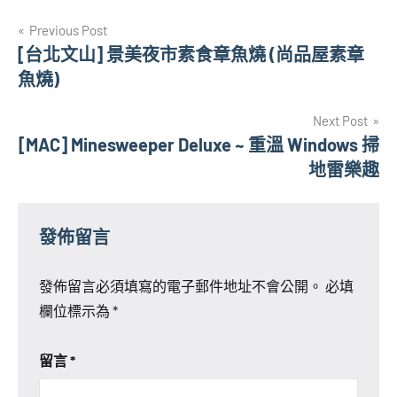
文
Previous Post
[台北文山] 景美夜市素食章魚燒 (尚品屋素章
章
魚燒)
導
Next Post
覽
[MAC] Minesweeper Deluxe ~ 重溫 Windows 掃
地雷樂趣
發佈留言
發佈留言必須填寫的電子郵件地址不會公開。
必填
欄位標示為
*
留言
*