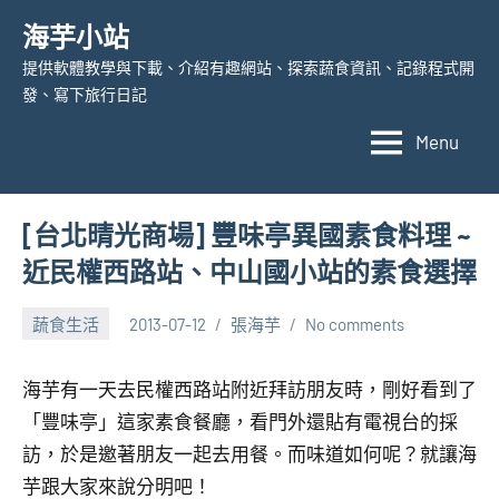
Skip
海芋小站
to
提供軟體教學與下載、介紹有趣網站、探索蔬食資訊、記錄程式開
content
發、寫下旅行日記
Menu
[台北晴光商場] 豐味亭異國素食料理 ~
近民權西路站、中山國小站的素食選擇
蔬食生活
2013-07-12
張海芋
No comments
海芋有一天去民權西路站附近拜訪朋友時，剛好看到了
「豐味亭」這家素食餐廳，看門外還貼有電視台的採
訪，於是邀著朋友一起去用餐。而味道如何呢？就讓海
芋跟大家來說分明吧！