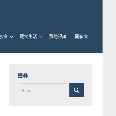
素食
蔬食生活
贊助評論
開箱文
搜尋
Search
for:
Search