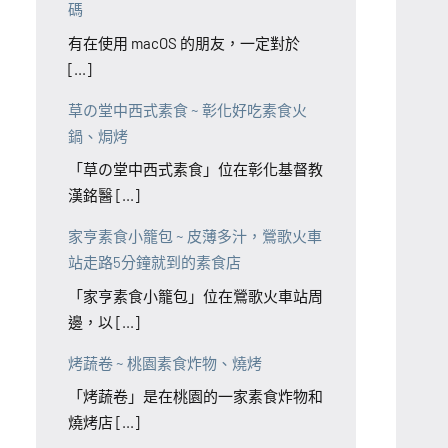
碼
有在使用 macOS 的朋友，一定對於
[...]
草の堂中西式素食 ~ 彰化好吃素食火
鍋、焗烤
「草の堂中西式素食」位在彰化基督教
漢銘醫 [...]
家亨素食小籠包 ~ 皮薄多汁，鶯歌火車
站走路5分鐘就到的素食店
「家亨素食小籠包」位在鶯歌火車站周
邊，以 [...]
烤蔬卷 ~ 桃園素食炸物、燒烤
「烤蔬卷」是在桃園的一家素食炸物和
燒烤店 [...]