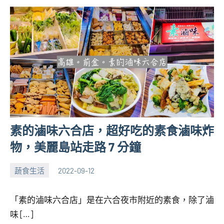
素的滷味六合店，超好吃的素食滷味炸
物，美麗島站走路 7 分鐘
蔬食生活
2022-09-12
張
No
海
comments
「素的滷味六合店」是在六合夜市附近的素食，除了滷
芋
味 […]