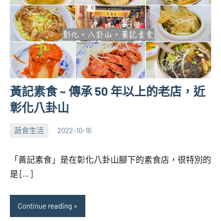
黃記素食 ~ 傳承 50 年以上的老店，近
彰化八卦山
蔬食生活
2022-10-16
張
No
海
comments
「黃記素食」是在彰化八卦山腳下的素食店，很特別的
芋
是 […]
Continue reading