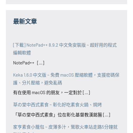
最新文章
[下載] NotePad++ 8.9.2 中文免安裝版 ~ 超好用的程式
編輯軟體
NotePad++ [...]
Keka 1.6.0 中文版 ~ 免費 macOS 壓縮軟體，支援密碼保
護、分片壓縮，避免亂碼
有在使用 macOS 的朋友，一定對於 [...]
草の堂中西式素食 ~ 彰化好吃素食火鍋、焗烤
「草の堂中西式素食」位在彰化基督教漢銘醫 [...]
家亨素食小籠包 ~ 皮薄多汁，鶯歌火車站走路5分鐘就