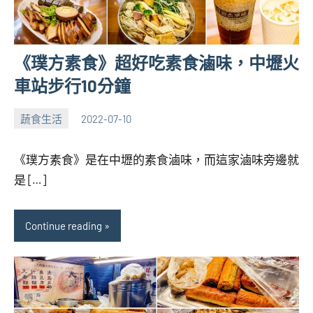
《璞方素食》超好吃素食滷味，中壢火
車站步行10分鐘
蔬食生活
2022-07-10
張
No
海
comments
《璞方素食》是在中壢的素食滷味，而這家滷味旁邊就
芋
是 […]
Continue reading