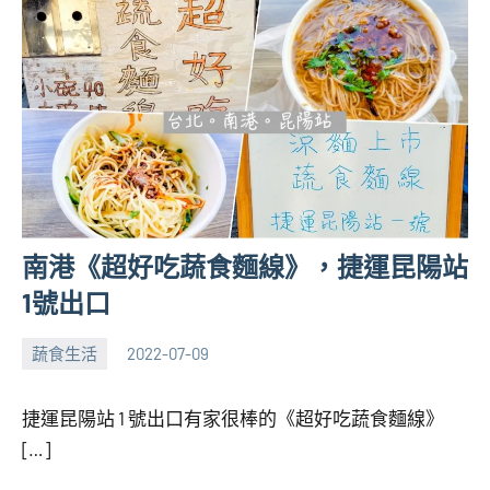
南港《超好吃蔬食麵線》，捷運昆陽站
1號出口
蔬食生活
2022-07-09
張
No
海
comments
捷運昆陽站 1 號出口有家很棒的《超好吃蔬食麵線》
芋
[…]