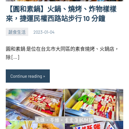
【圓和素鍋】火鍋、燒烤、炸物樣樣
來，捷運民權西路站步行 10 分鐘
蔬食生活
2023-01-04
張
No
海
comments
圓和素鍋 是位在台北市大同區的素食燒烤、火鍋店，
芋
除 […]
Continue reading