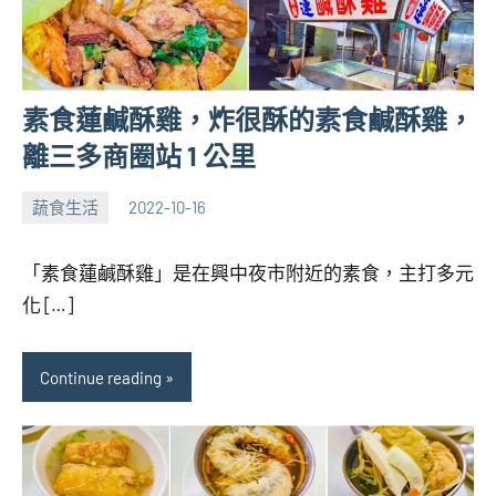
素食蓮鹹酥雞，炸很酥的素食鹹酥雞，
離三多商圈站 1 公里
蔬食生活
2022-10-16
張
No
海
comments
「素食蓮鹹酥雞」是在興中夜市附近的素食，主打多元
芋
化 […]
Continue reading