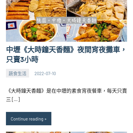
中壢《大時鐘天香麵》夜間宵夜攤車，
只賣3小時
蔬食生活
2022-07-10
張
No
海
comments
《大時鐘天香麵》是在中壢的素食宵夜餐車，每天只賣
芋
三 […]
Continue reading