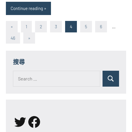
Continue reading
文
Previous
«
1
2
3
4
5
6
...
Posts
章
Next
46
»
Posts
分
頁
搜尋
Search
for:
Search
X
Facebook