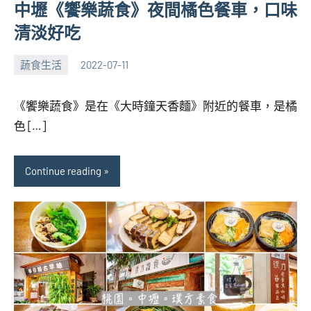
中壢《饗樂蔬食》夜間橘色餐車，口味
清淡好吃
蔬食生活
2022-07-11
張
No
海
comments
《饗樂蔬食》是在《大時鐘天香麵》附近的餐車，是橘
芋
色 […]
Continue reading