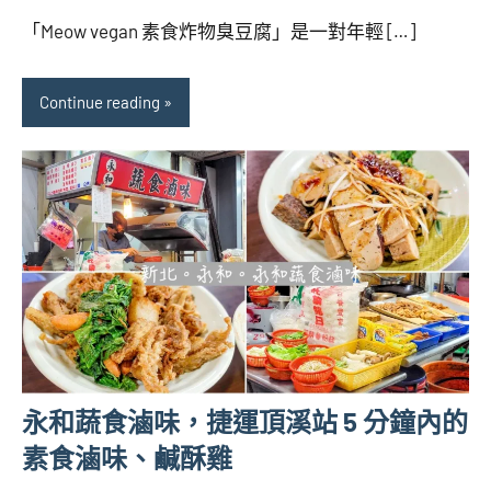
海
comments
「Meow vegan 素食炸物臭豆腐」是一對年輕 […]
芋
Continue reading
永和蔬食滷味，捷運頂溪站 5 分鐘內的
素食滷味、鹹酥雞