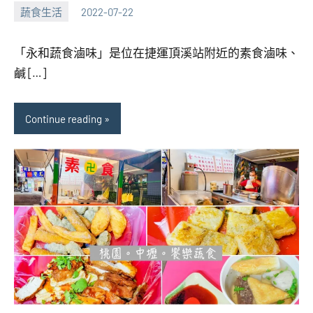
蔬食生活
2022-07-22
張
1
海
comment
「永和蔬食滷味」是位在捷運頂溪站附近的素食滷味、
芋
鹹 […]
Continue reading