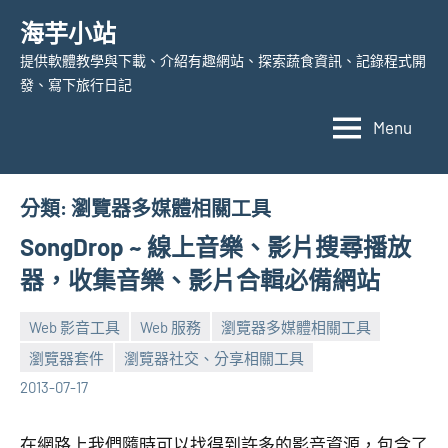
Skip
海芋小站
to
提供軟體教學與下載、介紹有趣網站、探索蔬食資訊、記錄程式開
content
發、寫下旅行日記
Menu
分類:
瀏覽器多媒體相關工具
SongDrop ~ 線上音樂、影片搜尋播放
器，收集音樂、影片合輯必備網站
Web 影音工具
Web 服務
瀏覽器多媒體相關工具
瀏覽器套件
瀏覽器社交、分享相關工具
張
No
2013-07-17
海
comments
芋
在網路上我們隨時可以找得到許多的影音資源，包含了