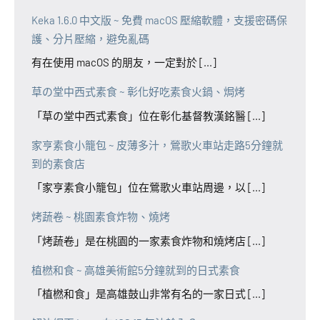
Keka 1.6.0 中文版 ~ 免費 macOS 壓縮軟體，支援密碼保
護、分片壓縮，避免亂碼
有在使用 macOS 的朋友，一定對於 [...]
草の堂中西式素食 ~ 彰化好吃素食火鍋、焗烤
「草の堂中西式素食」位在彰化基督教漢銘醫 [...]
家亨素食小籠包 ~ 皮薄多汁，鶯歌火車站走路5分鐘就
到的素食店
「家亨素食小籠包」位在鶯歌火車站周邊，以 [...]
烤蔬卷 ~ 桃園素食炸物、燒烤
「烤蔬卷」是在桃園的一家素食炸物和燒烤店 [...]
植橪和食 ~ 高雄美術館5分鐘就到的日式素食
「植橪和食」是高雄鼓山非常有名的一家日式 [...]