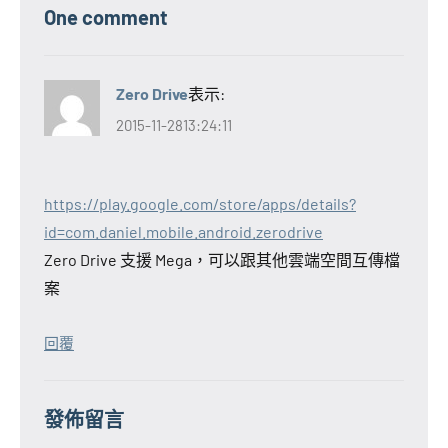
One comment
Zero Drive
表示:
2015-11-2813:24:11
https://play.google.com/store/apps/details?
id=com.daniel.mobile.android.zerodrive
Zero Drive 支援 Mega，可以跟其他雲端空間互傳檔
案
回覆
發佈留言