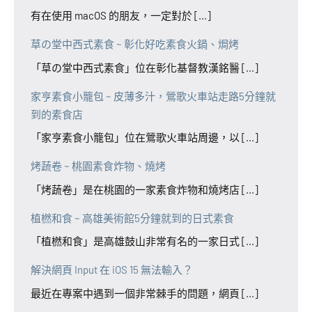
有在使用 macOS 的朋友，一定對於 [...]
草の堂中西式素食 ~ 彰化好吃素食火鍋、焗烤
「草の堂中西式素食」位在彰化基督教漢銘醫 [...]
家亨素食小籠包 ~ 皮薄多汁，鶯歌火車站走路5分鐘就
到的素食店
「家亨素食小籠包」位在鶯歌火車站周邊，以 [...]
烤蔬卷 ~ 桃園素食炸物、燒烤
「烤蔬卷」是在桃園的一家素食炸物和燒烤店 [...]
植橪和食 ~ 高雄美術館5分鐘就到的日式素食
「植橪和食」是高雄鼓山非常有名的一家日式 [...]
解決網頁 Input 在 iOS 15 無法輸入？
最近在專案中遇到一個非常棘手的問題，網頁 [...]