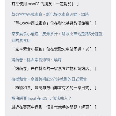
有在使用 macOS 的朋友，一定對於 [...]
草の堂中西式素食 ~ 彰化好吃素食火鍋、焗烤
「草の堂中西式素食」位在彰化基督教漢銘醫 [...]
家亨素食小籠包 ~ 皮薄多汁，鶯歌火車站走路5分鐘就
到的素食店
「家亨素食小籠包」位在鶯歌火車站周邊，以 [...]
烤蔬卷 ~ 桃園素食炸物、燒烤
「烤蔬卷」是在桃園的一家素食炸物和燒烤店 [...]
植橪和食 ~ 高雄美術館5分鐘就到的日式素食
「植橪和食」是高雄鼓山非常有名的一家日式 [...]
解決網頁 Input 在 iOS 15 無法輸入？
最近在專案中遇到一個非常棘手的問題，網頁 [...]