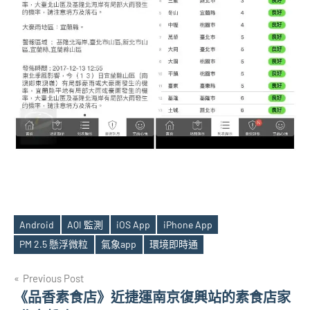
Android
AQI 監測
iOS App
iPhone App
Tags
PM 2.5 懸浮微粒
氣象app
環境即時通
文
Previous Post
《品香素食店》近捷運南京復興站的素食店家
章