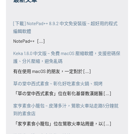
[下載] NotePad++ 8.9.2 中文免安裝版 ~ 超好用的程式
編輯軟體
NotePad++ [...]
Keka 1.6.0 中文版 ~ 免費 macOS 壓縮軟體，支援密碼保
護、分片壓縮，避免亂碼
有在使用 macOS 的朋友，一定對於 [...]
草の堂中西式素食 ~ 彰化好吃素食火鍋、焗烤
「草の堂中西式素食」位在彰化基督教漢銘醫 [...]
家亨素食小籠包 ~ 皮薄多汁，鶯歌火車站走路5分鐘就
到的素食店
「家亨素食小籠包」位在鶯歌火車站周邊，以 [...]