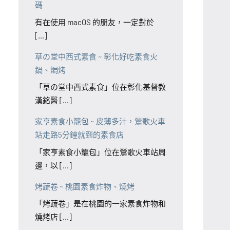
碼
有在使用 macOS 的朋友，一定對於
[...]
草の堂中西式素食 ~ 彰化好吃素食火
鍋、焗烤
「草の堂中西式素食」位在彰化基督教
漢銘醫 [...]
家亨素食小籠包 ~ 皮薄多汁，鶯歌火車
站走路5分鐘就到的素食店
「家亨素食小籠包」位在鶯歌火車站周
邊，以 [...]
烤蔬卷 ~ 桃園素食炸物、燒烤
「烤蔬卷」是在桃園的一家素食炸物和
燒烤店 [...]