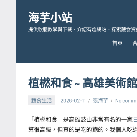
Skip
to
海芋小站
content
提供軟體教學與下載、介紹有趣網站、探索蔬食資
首頁
植橪和食 ~ 高雄美術
蔬食生活
2026-02-11
張海芋
No comm
「植橪和食」是高雄鼓山非常有名的一家
算很高級，但真的是吃的飽的。我個人吃