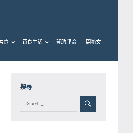
素食
蔬食生活
贊助評論
開箱文
搜尋
Search
for:
Search