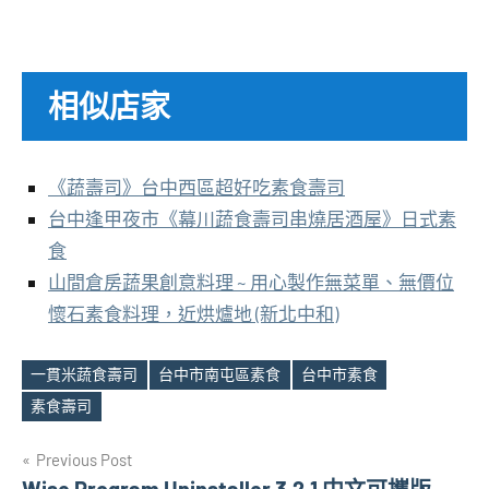
相似店家
《蔬壽司》台中西區超好吃素食壽司
台中逢甲夜市《幕川蔬食壽司串燒居酒屋》日式素
食
山間倉房蔬果創意料理 ~ 用心製作無菜單、無價位
懷石素食料理，近烘爐地 (新北中和)
一貫米蔬食壽司
台中市南屯區素食
台中市素食
Tags
素食壽司
文
Previous Post
Wise Program Uninstaller 3.2.1 中文可攜版 ~