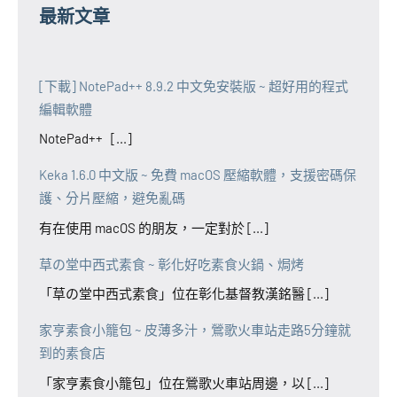
最新文章
[下載] NotePad++ 8.9.2 中文免安裝版 ~ 超好用的程式
編輯軟體
NotePad++ [...]
Keka 1.6.0 中文版 ~ 免費 macOS 壓縮軟體，支援密碼保
護、分片壓縮，避免亂碼
有在使用 macOS 的朋友，一定對於 [...]
草の堂中西式素食 ~ 彰化好吃素食火鍋、焗烤
「草の堂中西式素食」位在彰化基督教漢銘醫 [...]
家亨素食小籠包 ~ 皮薄多汁，鶯歌火車站走路5分鐘就
到的素食店
「家亨素食小籠包」位在鶯歌火車站周邊，以 [...]