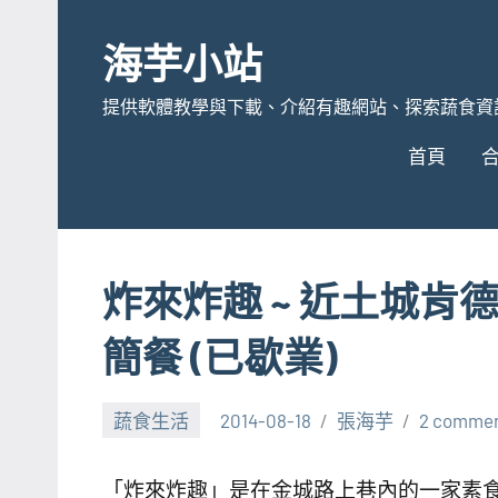
Skip
to
海芋小站
content
提供軟體教學與下載、介紹有趣網站、探索蔬食資
首頁
炸來炸趣 ~ 近土城
簡餐 (已歇業)
蔬食生活
2014-08-18
張海芋
2 comme
「炸來炸趣」是在金城路上巷內的一家素