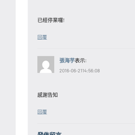
已經停業囉!
回覆
張海芋
表示:
2016-06-2114:56:08
感謝告知
回覆