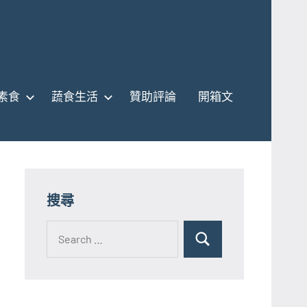
素食
蔬食生活
贊助評論
開箱文
搜尋
Search
for:
Search