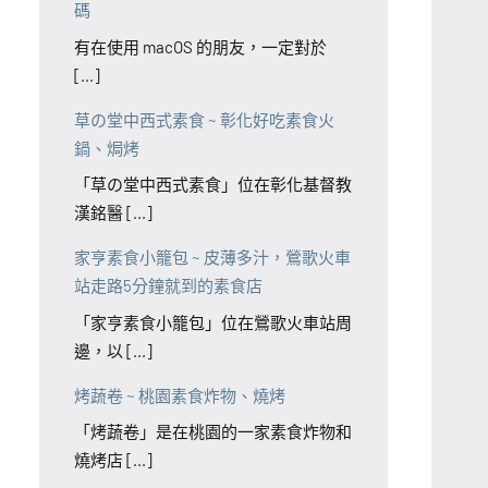
碼
有在使用 macOS 的朋友，一定對於
[...]
草の堂中西式素食 ~ 彰化好吃素食火
鍋、焗烤
「草の堂中西式素食」位在彰化基督教
漢銘醫 [...]
家亨素食小籠包 ~ 皮薄多汁，鶯歌火車
站走路5分鐘就到的素食店
「家亨素食小籠包」位在鶯歌火車站周
邊，以 [...]
烤蔬卷 ~ 桃園素食炸物、燒烤
「烤蔬卷」是在桃園的一家素食炸物和
燒烤店 [...]