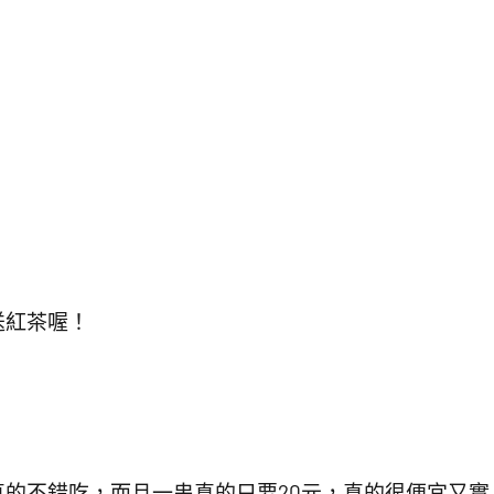
送紅茶喔！
的不錯吃，而且一串真的只要20元，真的很便宜又實