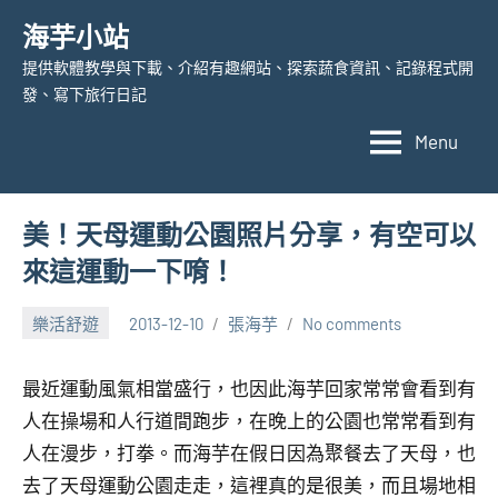
Skip
海芋小站
to
提供軟體教學與下載、介紹有趣網站、探索蔬食資訊、記錄程式開
content
發、寫下旅行日記
Menu
美！天母運動公園照片分享，有空可以
來這運動一下唷！
樂活舒遊
2013-12-10
張海芋
No comments
最近運動風氣相當盛行，也因此海芋回家常常會看到有
人在操場和人行道間跑步，在晚上的公園也常常看到有
人在漫步，打拳。而海芋在假日因為聚餐去了天母，也
去了天母運動公園走走，這裡真的是很美，而且場地相