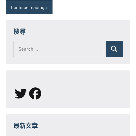
Continue reading
搜尋
Search
for:
Search
X
Facebook
最新文章