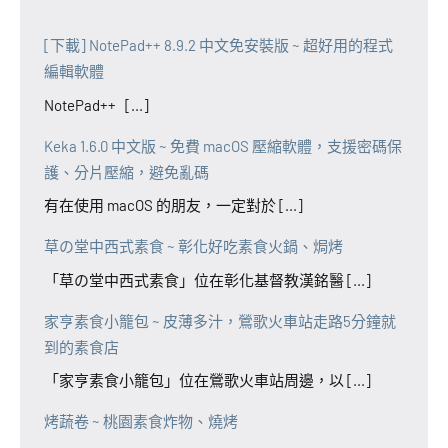
[下載] NotePad++ 8.9.2 中文免安裝版 ~ 超好用的程式
編輯軟體
NotePad++ [...]
Keka 1.6.0 中文版 ~ 免費 macOS 壓縮軟體，支援密碼保
護、分片壓縮，避免亂碼
有在使用 macOS 的朋友，一定對於 [...]
草の堂中西式素食 ~ 彰化好吃素食火鍋、焗烤
「草の堂中西式素食」位在彰化基督教漢銘醫 [...]
家亨素食小籠包 ~ 皮薄多汁，鶯歌火車站走路5分鐘就
到的素食店
「家亨素食小籠包」位在鶯歌火車站周邊，以 [...]
烤蔬卷 ~ 桃園素食炸物、燒烤