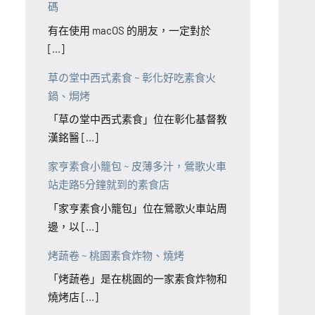
碼
有在使用 macOS 的朋友，一定對於
[...]
草の堂中西式素食 ~ 彰化好吃素食火
鍋、焗烤
「草の堂中西式素食」位在彰化基督教
漢銘醫 [...]
家亨素食小籠包 ~ 皮薄多汁，鶯歌火車
站走路5分鐘就到的素食店
「家亨素食小籠包」位在鶯歌火車站周
邊，以 [...]
烤蔬卷 ~ 桃園素食炸物、燒烤
「烤蔬卷」是在桃園的一家素食炸物和
燒烤店 [...]