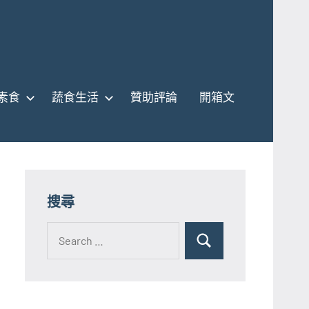
素食
蔬食生活
贊助評論
開箱文
搜尋
Search
for:
Search